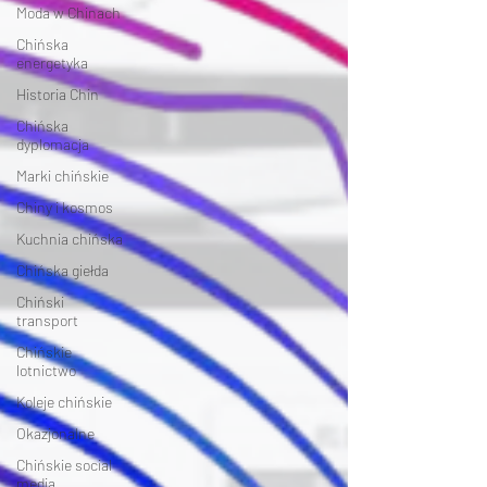
Moda w Chinach
Chińska
energetyka
Historia Chin
Chińska
dyplomacja
Marki chińskie
Chiny i kosmos
Kuchnia chińska
Chińska giełda
Chiński
transport
Chińskie
lotnictwo
Koleje chińskie
Okazjonalne
Chińskie social
media