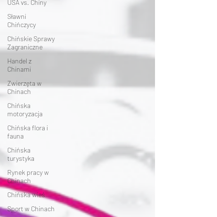
USA vs. Chiny
Sławni
Chińczycy
Chińskie Sprawy
Zagraniczne
Handel z
Chinami
Zwierzęta w
Chinach
Chińska
motoryzacja
Chińska flora i
fauna
Chińska
turystyka
Rynek pracy w
Chinach
Chińska wieś
Sport w Chinach