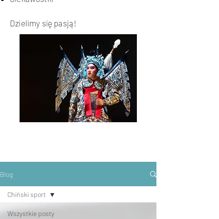
Dzielimy się pasją!
Blog
Chiński sport
Wszystkie posty