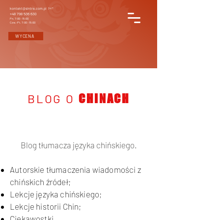
kontakt@sintra.com.pl
24/7
+48 798 536 630
Pn. 7:00 - 15:00
Czw.-Pt. 7:00 - 15:00
WYCENA
BLOG O
CHINACH
Blog tłumacza języka chińskiego.
Autorskie tłumaczenia wiadomości z
chińskich źródeł;
Lekcje języka chińskiego;
Lekcje historii Chin;
Ciekawostki