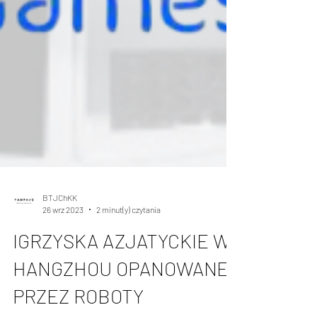
BTJChKK
26 wrz 2023
2 minut(y) czytania
IGRZYSKA AZJATYCKIE W
HANGZHOU OPANOWANE
PRZEZ ROBOTY