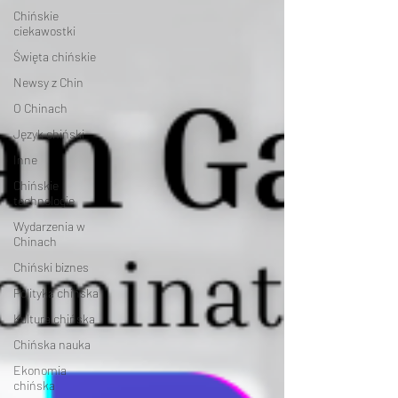
Chińskie
ciekawostki
Święta chińskie
Newsy z Chin
O Chinach
Język chiński
Inne
Chińskie
technologie
Wydarzenia w
Chinach
Chiński biznes
Polityka chińska
Kultura chińska
Chińska nauka
Ekonomia
chińska