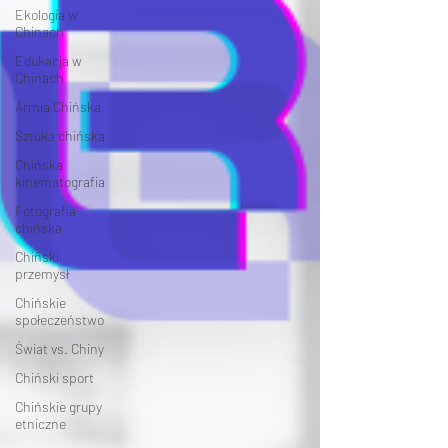
Ekologia w
Chinach
Edukacja w
Chinach
Armia Chińska
Sztuka chińska
Chińska
kinematografia
Fotografia
chińska
Chiński
przemysł
Chińskie
społeczeństwo
Świat vs. Chiny
Chiński sport
Chińskie grupy
etniczne