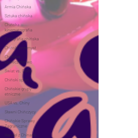
Armia Chińska
Sztuka chińska
Chińska
kinematografia
Fotografia chińska
Chiński przemysł
Chińskie
społeczeństwo
Świat vs. Chiny
Chiński sport
Chińskie grupy
etniczne
USA vs. Chiny
Sławni Chińczycy
Chińskie Sprawy
Zagraniczne
Handel z Chinami