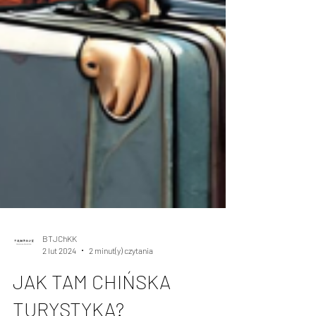
BTJChKK
2 lut 2024
2 minut(y) czytania
JAK TAM CHIŃSKA