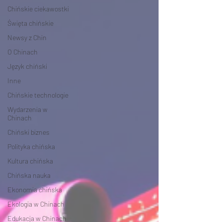
Chińskie ciekawostki
Święta chińskie
Newsy z Chin
O Chinach
Język chiński
Inne
Chińskie technologie
Wydarzenia w
Chinach
Chiński biznes
Polityka chińska
Kultura chińska
Chińska nauka
Ekonomia chińska
Ekologia w Chinach
Edukacja w Chinach