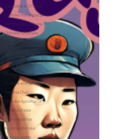
Zwierzęta w Chinach
Chińska motoryzacja
Chińska flora i fauna
Chińska turystyka
Rynek pracy w
Chinach
Chińska wieś
Sport w Chinach
Moda w Chinach
Chińska energetyka
Historia Chin
Chińska dyplomacja
Marki chińskie
Chiny i kosmos
Kuchnia chińska
Chińska giełda