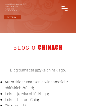
kontakt@sintra.com.pl
24/7
+48 798 536 630
Pn. 7:00 - 15:00
Czw.-Pt. 7:00 - 15:00
WYCENA
BLOG O
CHINACH
Blog tłumacza języka chińskiego.
Autorskie tłumaczenia wiadomości z
chińskich źródeł;
Lekcje języka chińskiego;
Lekcje historii Chin;
Ciekawostki