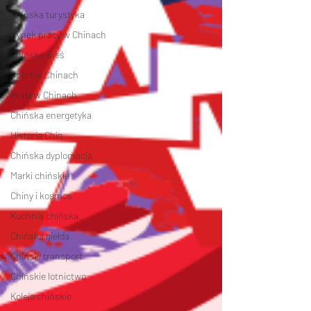
Chińska turystyka
Rynek pracy w Chinach
Chińska wieś
Sport w Chinach
Moda w Chinach
Chińska energetyka
Historia Chin
Chińska dyplomacja
Marki chińskie
Chiny i kosmos
Kuchnia chińska
Chińska giełda
Chiński transport
Chińskie lotnictwo
Koleje chińskie