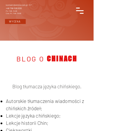
kontakt@sintra.com.pl
24/7
+48 798 536 630
Pn. 7:00 - 15:00
Czw.-Pt. 7:00 - 15:00
WYCENA
BLOG O
CHINACH
Blog tłumacza języka chińskiego.
Autorskie tłumaczenia wiadomości z
chińskich źródeł;
Lekcje języka chińskiego;
Lekcje historii Chin;
Ciekawostki