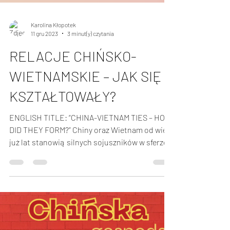
Karolina Kłopotek
11 gru 2023
3 minut(y) czytania
RELACJE CHIŃSKO-
WIETNAMSKIE – JAK SIĘ
KSZTAŁTOWAŁY?
ENGLISH TITLE: “CHINA-VIETNAM TIES – HOW
DID THEY FORM?” Chiny oraz Wietnam od wielu
już lat stanowią silnych sojuszników w sferze...