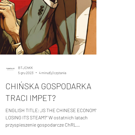
BTJChKK
5 gru 2023
4 minut(y) czytania
CHIŃSKA GOSPODARKA
TRACI IMPET?