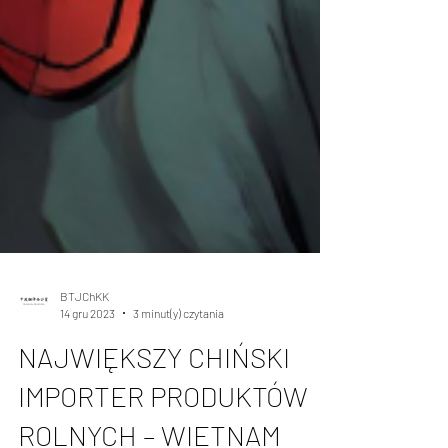
BTJChKK
14 gru 2023
3 minut(y) czytania
NAJWIĘKSZY CHIŃSKI