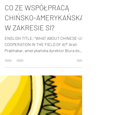
30 sty 2024
3 minut(y) czytania
CO ZE WSPÓŁPRACĄ
CHIŃSKO-AMERYKAŃSKĄ
W ZAKRESIE SI?
ENGLISH TITLE: "WHAT ABOUT CHINESE-US
COOPERATION IN THE FIELD OF AI?" Arati
Prabhakar, amerykańska dyrektor Biura ds.
Nauki i Polityki...