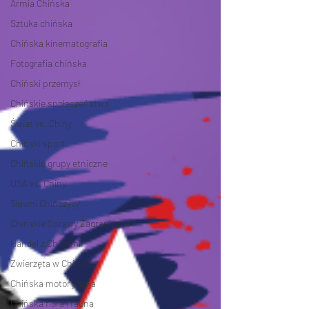
Armia Chińska
Sztuka chińska
Chińska kinematografia
Fotografia chińska
Chiński przemysł
Chińskie społeczeństwo
Świat vs. Chiny
Chiński sport
Chińskie grupy etniczne
USA vs. Chiny
Sławni Chińczycy
Chińskie Sprawy Zagraniczne
Handel z Chinami
Zwierzęta w Chinach
Chińska motoryzacja
Chińska flora i fauna