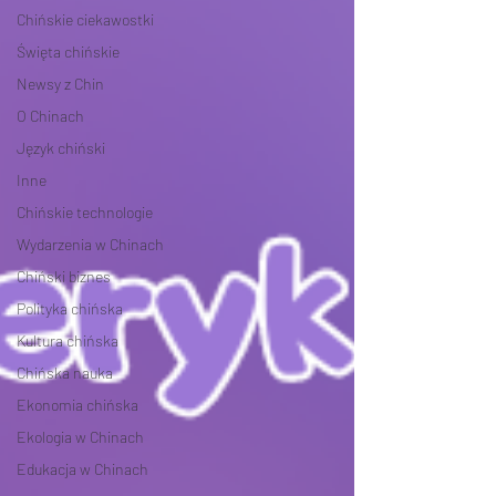
Chińskie ciekawostki
Święta chińskie
Newsy z Chin
O Chinach
Język chiński
Inne
Chińskie technologie
Wydarzenia w Chinach
Chiński biznes
Polityka chińska
Kultura chińska
Chińska nauka
Ekonomia chińska
Ekologia w Chinach
Edukacja w Chinach