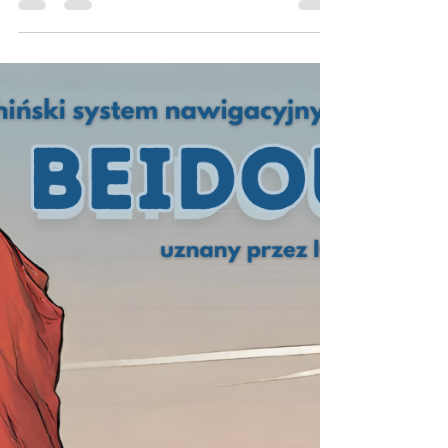
ENGLISH TITLE: „IS THE CHINESE ECONOMY
LOSING ITS STEAM?” W ostatnich latach
przyspieszenie gospodarcze ChRL
naprzemiennie traci i...