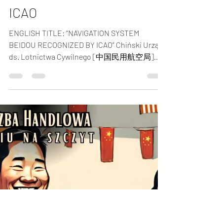
BTJChKK
20 lis 2023
2 minut(y) czytania
SYSTEM NAWIGACYJNY
BEIDOU UZNANY PRZEZ
ICAO
ENGLISH TITLE: “NAVIGATION SYSTEM
BEIDOU RECOGNIZED BY ICAO” Chiński Urząd
ds. Lotnictwa Cywilnego [中国民用航空局]
poinformował w czwartek (tj....