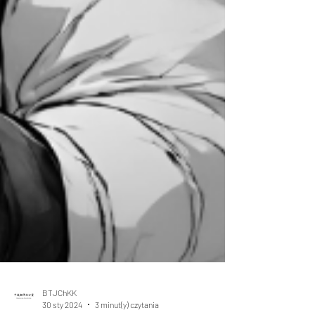
BTJChKK