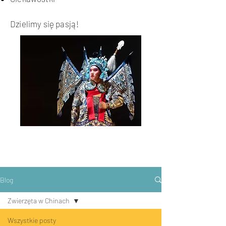
Dzielimy się pasją!
Blog
Zwierzęta w Chinach
Wszystkie posty