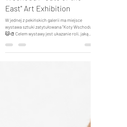
Wschodu"/ "Cats of the
East" Art Exhibition
W jednej z pekińskich galerii ma miejsce
wystawa sztuki zatytułowana "Koty Wschodu".
🐱🎨 Celem wystawy jest ukazanie roli, jaką
na...