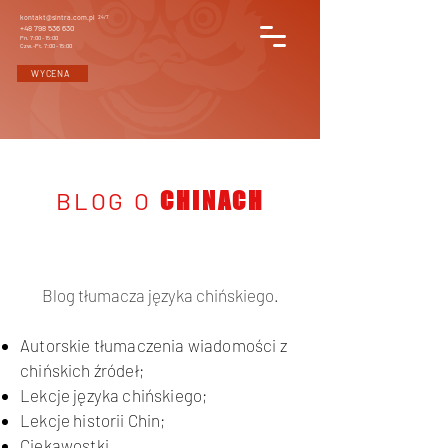
kontakt@sintra.com.pl
24/7
+48 798 536 630
Pn. 7:00 - 15:00
Czw.-Pt. 7:00 - 15:00
WYCENA
BLOG O
CHINACH
Blog tłumacza języka chińskiego.
Autorskie tłumaczenia wiadomości z
chińskich źródeł;
Lekcje języka chińskiego;
Lekcje historii Chin;
Ciekawostki