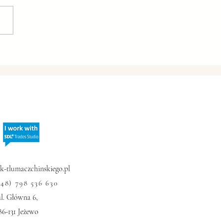
n staje się wiralowy -
 Dong Meihua
-tlumaczchinskiego.pl
+48) 798 536 630
ul. Główna 6,
86-131 Jeżewo