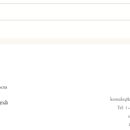
NOMINACJA DO ZŁOTEJ
Yunna
PALMY DLA CHIŃSKIEGO
Vlog
REŻYSERA – JIA ZHANGKE
acza
kontakt@kk
nych
Tel:
(