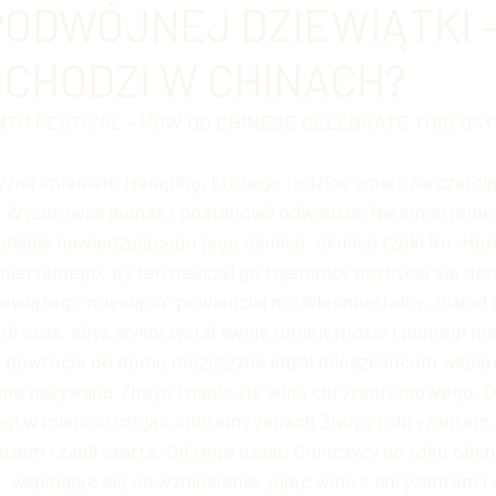
PODWÓJNEJ DZIEWIĄTKI –
BCHODZI W CHINACH?
 chińska
Chińska nauka
Ekonomia chińska
E
INTH FESTIVAL – HOW DO CHINESE CELEBRATE THIS DAY
ia Chińska
Sztuka chińska
Chińska kinematogra
na imieniem Hengjing, którego rodzice zmarli na czarcią
 Wyzdrowiał jednak i postanowił odwiedzić Nieśmiertelne
ę diabła nawiedzającego jego okolice, okolice rzeki Ru. Hen
ski przemysł
Chińskie społeczeństwo
Świat vs. C
śmiertelnego, by ten nauczył go tajemnicy pozbycia się de
iewiątego miesiąca” powiedział mu Nieśmiertelny „diabeł 
edł czas, abyś wykorzystał swoje umiejętności i pomógł 
rupy etniczne
USA vs. Chiny
Sławni Chińczycy
Po powrocie do domu mężczyzna kazał mieszkańcom wspiąć 
ślinę nazywaną Zhuyu i napić się wina chryzantemowego. Di
tygł w miejscu czując subtelny zapach Zhuyu i chryzantem.
e
Handel z Chinami
Zwierzęta w Chinach
Chi
eczem i zabił czarta. Od tego czasu Chińczycy co roku obc
 wspinając się na wzniesienia, pijąc wino z chryzantem i 