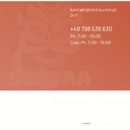
kontakt@sintra.com.pl
24/7
+48 798 536 630
Pn. 7:00 - 15:00
Czw.-Pt. 7:00 - 15:00
Wszystkie posty
Chińskie cie
Język chiński
BTJChKK
Inne
23 paź 20