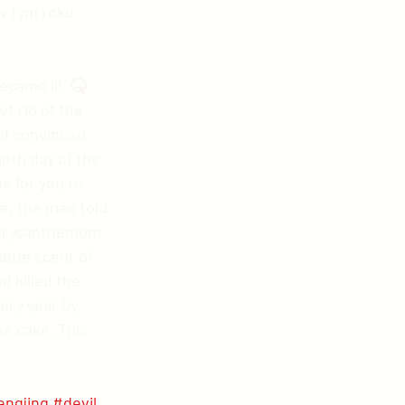
w tym roku 
came ill. 🤒 
t rid of the 
nd convinced 
nth day of the 
e for you to 
me, the man told 
 chrysanthemum 
ubtle scent of 
 killed the 
ery year by 
e cake. This 
engjing
#devil