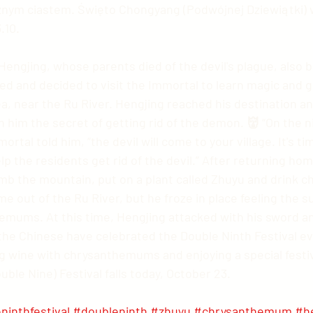
znym ciastem. Święto Chongyang (Podwójnej Dziewiątki) 
.10.
ngjing, whose parents died of the devil's plague, also be
 and decided to visit the Immortal to learn magic and ge
ea, near the Ru River. Hengjing reached his destination a
 him the secret of getting rid of the demon. 👹 “On the ni
rtal told him, “the devil will come to your village. It's tim
elp the residents get rid of the devil.” After returning ho
limb the mountain, put on a plant called Zhuyu and drink
me out of the Ru River, but he froze in place feeling the s
mums. At this time, Hengjing attacked with his sword and
 the Chinese have celebrated the Double Ninth Festival ev
ing wine with chrysanthemums and enjoying a special festiv
ble Nine) Festival falls today, October 23.
ninthfestival
#doubleninth
#zhuyu
#chrysanthemum
#h