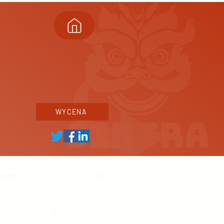
WYCENA
inach
ski biznes