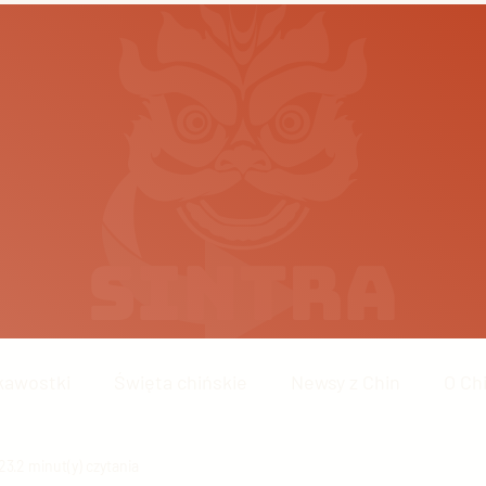
kawostki
Święta chińskie
Newsy z Chin
O Ch
23
Chińskie technologie
2 minut(y) czytania
Wydarzenia w Chinach
Chiń