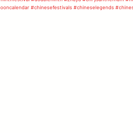
ooncalendar
#chinesefestivals
#chineselegends
#chines