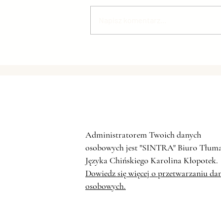
Napisz komentarz...
KONFERECJA FORUM
ZHONGGUANCUN 2024 –
Technologie przyszłości
Administratorem Twoich danych
osobowych jest "SINTRA" Biuro Tłum
Języka Chińskiego Karolina Kłopotek.
Dowiedz się więcej o przetwarzaniu da
osobowych.