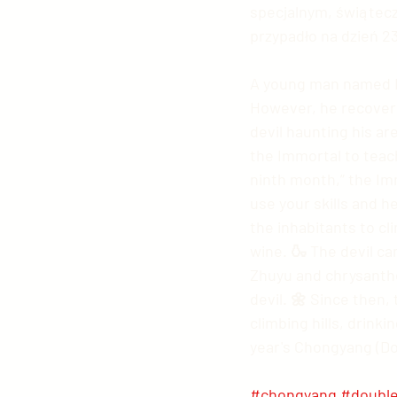
specjalnym, świątec
przypadło na dzień 23
A young man named He
However, he recovered
devil haunting his ar
the Immortal to teach
ninth month,” the Immo
use your skills and h
the inhabitants to c
wine. 🍶 The devil ca
Zhuyu and chrysanthe
devil. 🌼 Since then,
climbing hills, drink
year's Chongyang (Dou
#chongyang
#double