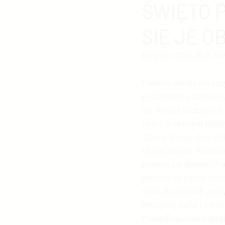
ŚWIĘTO 
SIĘ JE O
Polityka chińska
Kultura
English: "DOUBLE N
Edukacja w Chinach
Arm
Pewien młody mężczyz
podupadł na zdrowiu.
się magii i pozbyć si
Fotografia chińska
Chiń
celu i przekonał Nie
„Dziewiątego dnia dz
twojej wioski. Nadsz
Chiński sport
Chińskie g
pozbyć się diabła”. 
założyć na siebie ro
rzeki Ru, jednak zas
Chińskie Sprawy Zagraniczn
Hengjing natarł z mi
Podwójnej Dziewiątki,