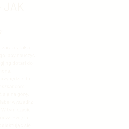
 JAK
kologia w Chinach
?"
fia
 zarazę, także 
go, aby nauczyć 
gjing dotarł do 
hiny
mona. 
przybędzie do 
mieszkańcom 
się na górę, 
abeł wyszedł z 
 W tym czasie 
ńska motoryzacja
hodzą Święto 
delektując się 