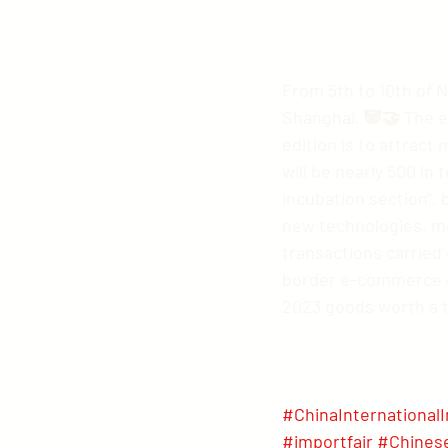
From 5th to 10th of N
Shanghai. 🐼🤝 The ex
edition is to attrac
will be nearly 500 in 
incubation section", 
new technologies, med
transactions carried 
border e-commerce ret
2023 goods worth a t
#ChinaInternationa
#importfair
#Chinese