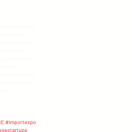
 will be held in 
This year's 
rt-ups (there 
Innovation 
ood, automotive, 
e sum of 
model for cross-
 which by April 
arket.
IE
#importexpo
esestartups