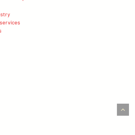
stry
services
s