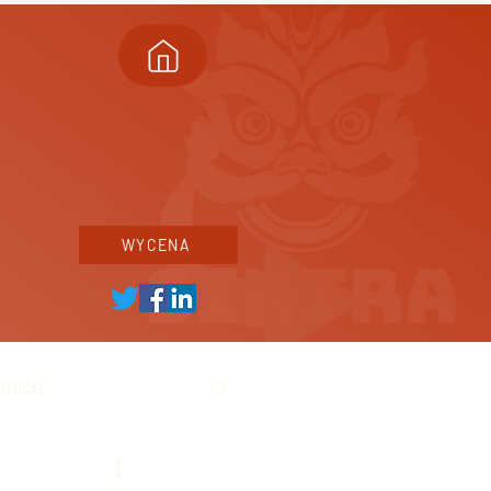
WYCENA
inach
ski biznes