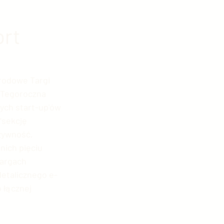
ort
kologia w Chinach
fia
rodowe Targi 
 Tegoroczna 
ych start-up'ów 
hiny
"sekcję 
 żywność, 
ich pięciu 
argach 
detalicznego e-
 łącznej 
ńska motoryzacja