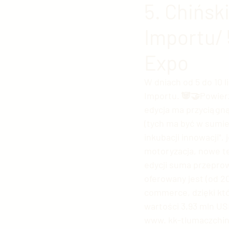
5. Chińsk
Importu/ 
Polityka chińska
Kultura
Expo
Edukacja w Chinach
Arm
W dniach od 5 do 10 
Importu. 🐼🤝Powier
edycja ma przyciągną
Fotografia chińska
Chiń
(tych ma być w sumie 
inkubacji innowacji",
motoryzacja, nowe te
Chiński sport
Chińskie g
edycji suma przeprow
oferowany jest (od 2
commerce, dzięki któr
Chińskie Sprawy Zagraniczn
wartości 3,93 mln US
www. kk-tlumaczchin