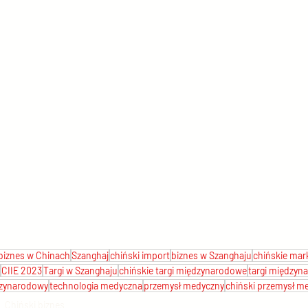
biznes w Chinach
Szanghaj
chiński import
biznes w Szanghaju
chińskie ma
CIIE 2023
Targi w Szanghaju
chińskie targi międzynarodowe
targi międzyn
dzynarodowy
technologia medyczna
przemysł medyczny
chiński przemysł m
Chiński biznes