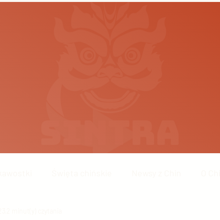
kawostki
Święta chińskie
Newsy z Chin
O Ch
23
Chińskie technologie
2 minut(y) czytania
Wydarzenia w Chinach
Chiń