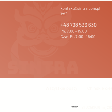
kontakt@sintra.com.pl
24/7
+48 798 536 630
Pn. 7:00 - 15:00
Czw.-Pt. 7:00 - 15:00
Wszystkie posty
Chińskie cie
Język chiński
BTJChKK
Inne
16 maj 20