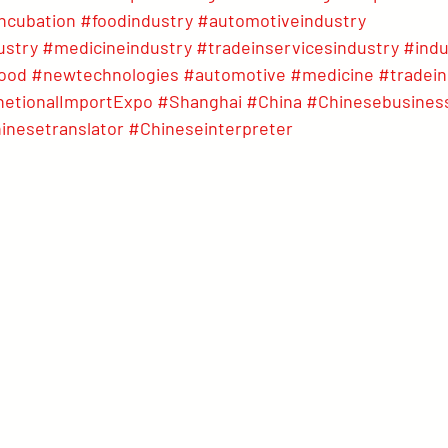
ncubation
#foodindustry
#automotiveindustry
ustry
#medicineindustry
#tradeinservicesindustry
#indu
ood
#newtechnologies
#automotive
#medicine
#tradein
netionalImportExpo
#Shanghai
#China
#Chinesebusines
inesetranslator
#Chineseinterpreter