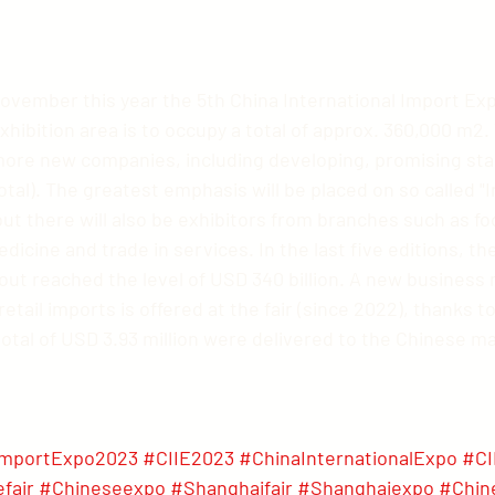
ovember this year the 5th China International Import Expo
hibition area is to occupy a total of approx. 360,000 m2. 
t more new companies, including developing, promising sta
total). The greatest emphasis will be placed on so called "
but there will also be exhibitors from branches such as f
icine and trade in services. In the last five editions, th
out reached the level of USD 340 billion. A new business 
ail imports is offered at the fair (since 2022), thanks to
otal of USD 3.93 million were delivered to the Chinese m
lImportExpo2023
#CIIE2023
#ChinaInternationalExpo
#CI
fair
#Chineseexpo
#Shanghaifair
#Shanghaiexpo
#Chin