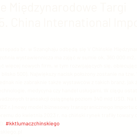
ie Międzynarodowe Targi
5. China International Imp
 chińska
Chińska nauka
Ekonomia chińska
E
ia Chińska
Sztuka chińska
Chińska kinematogra
listopada br. w Szanghaju odbędą się V Chińskie Międzyna
zchnia wystawiennicza ma zająć w sumie ok. 360 000 m2.
ć więcej nowych firm, w tym rozwijających się, obiecując
ski przemysł
Chińskie społeczeństwo
Świat vs. C
blisko 500). Największy nacisk położony zostanie na tzw. 
 jednak nie zabraknie także wystawców z takich branż, jak
chnologie, medycyna czy handel usługami. W ciągu ostatn
rupy etniczne
USA vs. Chiny
Sławni Chińczycy
adzonych transakcji osiągnęła poziom 340 mld USD. Na t
022 r.) nowy model biznesowy transgranicznego importu 
emu do kwietnia 2023 r. na chiński rynek trafiły towary o
e
Handel z Chinami
Zwierzęta w Chinach
Chi
D. 
#kktlumaczchinskiego
skiego.pl