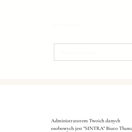
Komentarze
Napisz komentarz...
CHIŃSKI WZROST
ZAPOTRZEBOWANIA NA STAL
Administratorem Twoich danych
osobowych jest "SINTRA" Biuro Tłum