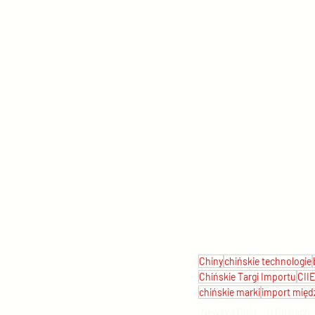
Chiny
chińskie technologie
Chińskie Targi Importu
CIIE
chińskie marki
import mię
Newsy z Chin
O Chinach