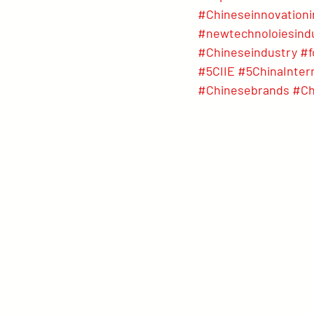
#Chineseinnovationi
#newtechnoloiesind
#Chineseindustry
#f
#5CIIE
#5ChinaInter
#Chinesebrands
#Ch