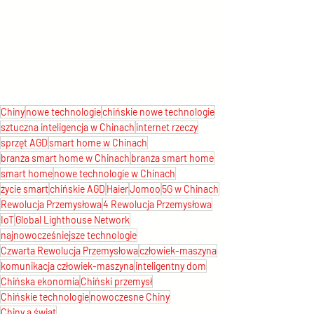
Chiny
nowe technologie
chińskie nowe technologie
sztuczna inteligencja w Chinach
internet rzeczy
sprzęt AGD
smart home w Chinach
branża smart home w Chinach
branża smart home
smart home
nowe technologie w Chinach
życie smart
chińskie AGD
Haier
Jomoo
5G w Chinach
Rewolucja Przemysłowa
4 Rewolucja Przemysłowa
IoT
Global Lighthouse Network
najnowocześniejsze technologie
Czwarta Rewolucja Przemysłowa
człowiek-maszyna
komunikacja człowiek-maszyna
inteligentny dom
Chińska ekonomia
Chiński przemysł
Chińskie technologie
nowoczesne Chiny
Chiny a świat