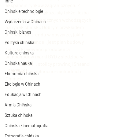
Inne
ekspansję rynków zagranicznych. Z 
Chińskie technologie
drugiej strony zwiększa się także liczba 
podmiotów zagranicznych wchodzących 
Wydarzenia w Chinach
na rynek chiński. Dobrym przykładem 
Chiński biznes
pierwszego trendu w obszarze, jakim 
jest chiński handel, jest plan budowy 
Polityka chińska
fabryki krajowego producenta 
Kultura chińska
samochodów marki BYD z siedzibą w 
Chińska nauka
Xi'an 【西安】, stolicy prowincji Shaanxi 
【陕西省】w północno-zachodnich 
Ekonomia chińska
Chinach.
Ekologia w Chinach
Edukacja w Chinach
Armia Chińska
Sztuka chińska
Chińska kinematografia
Fotografia chińska