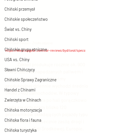
Chiński przemysł
Chińskie społeczeństwo
Świat vs. Chiny
Chiński sport
BYD Seal Saloon – Źródło zdjęcia: 
Chińskie grupy etniczne
https://www.topgear.com/car-reviews/byd/seal/specs
USA vs. Chiny
	Zakład produkuje rocznie ok. 900 
Sławni Chińczycy
000 pojazdów napędzanych paliwem i 
energią elektryczną. Z taśmy 
Chińskie Sprawy Zagraniczne
produkcyjnej dziennie wychodzi średnio 
Handel z Chinami
około 2460 samochodów. W typowy 
dzień u producenta po hali gorączkowo 
Zwierzęta w Chinach
uwija się przy pracy blisko 120 
Chińska motoryzacja
pracowników składających pojazdy typu 
Chińska flora i fauna
sedan, które ostatecznie zasilą drogi i 
autostrady w Azji Środkowej, Europie, 
Chińska turystyka