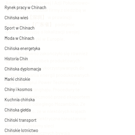
Ameryce Południowej i Azji Południowo-
Rynek pracy w Chinach
Wschodniej. Oddział firmy z siedzibą w 
Shenzhen 【深圳】 w prowincji 
Chińska wieś
Guangdong【广东省】 podejmie 
Sport w Chinach
wkrótce decyzję o lokalizacji swojej 
Moda w Chinach
pierwszej fabryki w Europie.
Chińska energetyka
	Niedawno zakończyło się również 
Historia Chin
gromadzenie próbek produktowych  
baterii litowych wykorzystywanych do 
Chińska dyplomacja
magazynowania energii produkowanych 
Marki chińskie
przez Chengrui Power Technology z 
siedzibą w Szanghaju. Procedury te 
Chiny i kosmos
stanowią konieczność przed eksportem 
Kuchnia chińska
produktu do odległego Mozambiku. Ze 
Chińska giełda
względu na to, że w niektórych krajach 
Afryki energia elektryczna nieustannie 
Chiński transport
drożeje a systemy sieci 
Chińskie lotnictwo
elektroenergetycznych bywają 