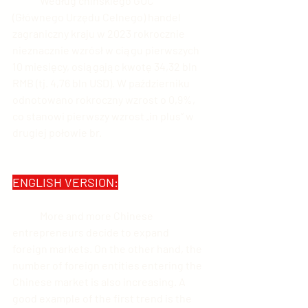
	Według chińskiego GUC 
(Głównego Urzędu Celnego) handel 
zagraniczny kraju w 2023 rokrocznie 
nieznacznie wzrósł w ciągu pierwszych 
10 miesięcy, osiągając kwotę 34,32 bln 
RMB (tj. 4,76 bln USD). W październiku 
odnotowano rokroczny wzrost o 0,9%, 
co stanowi pierwszy wzrost „in plus” w 
drugiej połowie br.
ENGLISH VERSION:
	More and more Chinese 
entrepreneurs decide to expand 
foreign markets. On the other hand, the 
number of foreign entities entering the 
Chinese market is also increasing. A 
good example of the first trend is the 