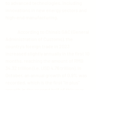
to advanced technologies, including 
innovations in new energy sectors and 
high-end manufacturing.
	According to China's GAC (General 
Administration of Customs), the 
country's foreign trade in 2023 
increased slightly annually in the first 10 
months, reaching the amount of RMB 
34.32 trillion (i.e. USD 4.76 trillion). In 
October, an annual growth of 0.9% was 
recorded, which is the first "in plus" 
growth in the second half of this year.
HASHTAGS:
#chinesetrade
#trade
#globaltrade
#chineseexport
#export
#chineseimport
#import