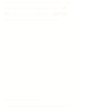
plan to build a factory of the Chinese car 
manufacturer BYD based in Xi'an 【西
安】, the capital of Shaanxi 【陕西省】
province in northwestern China.
BYD Seal Saloon – Photo credit: 
https://www.topgear.com/car-reviews/byd/seal/specs