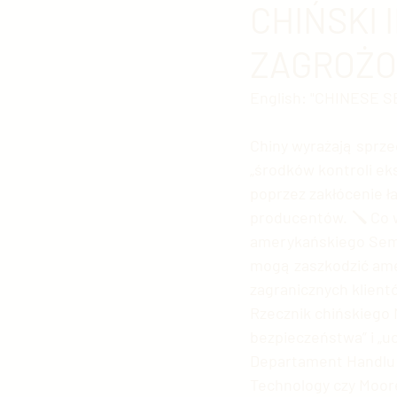
CHIŃSKI
ZAGROŻO
Polityka chińska
Kultura
English: "CHINESE 
Edukacja w Chinach
Arm
Chiny wyrażają sprz
„środków kontroli ek
poprzez zakłócenie 
Fotografia chińska
Chiń
producentów. 🪛 Co w
amerykańskiego Semic
mogą zaszkodzić ame
Chiński sport
Chińskie g
zagranicznych klientó
Rzecznik chińskiego M
bezpieczeństwa” i „u
Chińskie Sprawy Zagraniczn
Departament Handlu US
Technology czy Moore