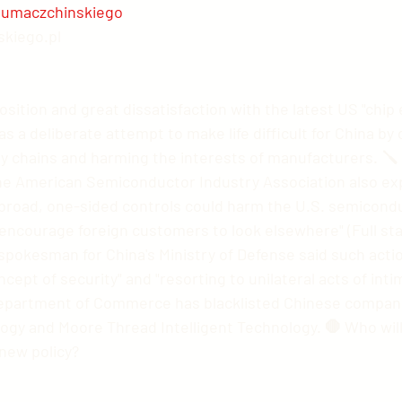
lumaczchinskiego
kiego.pl
ition and great dissatisfaction with the latest US "chip 
s a deliberate attempt to make life difficult for China by 
 chains and harming the interests of manufacturers. 🪛 
he American Semiconductor Industry Association also ex
o broad, one-sided controls could harm the U.S. semicond
encourage foreign customers to look elsewhere" (Full st
 spokesman for China's Ministry of Defense said such act
cept of security" and "resorting to unilateral acts of intim
epartment of Commerce has blacklisted Chinese compani
ogy and Moore Thread Intelligent Technology. 🛑 Who will 
new policy?