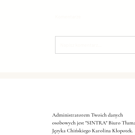
Komentarze
Napisz komentarz...
CHIŃSKI WZROST
ZAPOTRZEBOWANIA NA STAL
Administratorem Twoich danych
osobowych jest "SINTRA" Biuro Tłum
Języka Chińskiego Karolina Kłopotek.