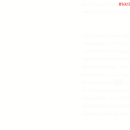
jest zagrożony? 
#kkt
www.kk-tlumaczchins
China expresses oppos
measures", seeing it a
semiconductor supply
representatives of t
dissatisfaction. “To
ecosystem (…). They 
SIA website). 🇺🇸 A
to "stretching the con
Meanwhile, the US D
Beijing Biren Technol
harmed more by the 