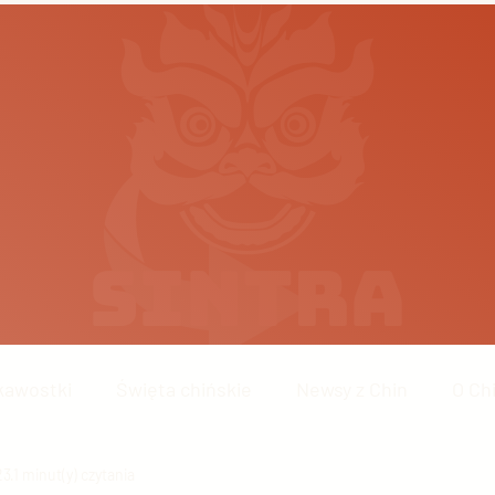
kawostki
Święta chińskie
Newsy z Chin
O Ch
23
Chińskie technologie
1 minut(y) czytania
Wydarzenia w Chinach
Chiń