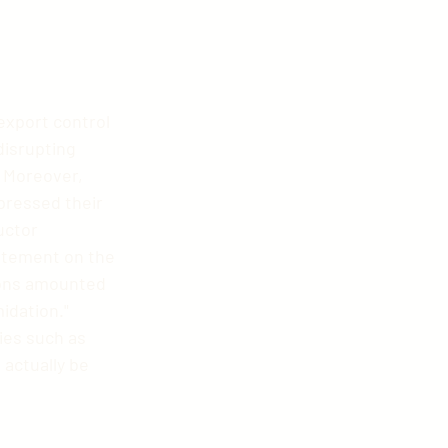
export control 
disrupting 
 Moreover, 
pressed their 
uctor 
atement on the 
ions amounted 
idation." 
es such as 
actually be 