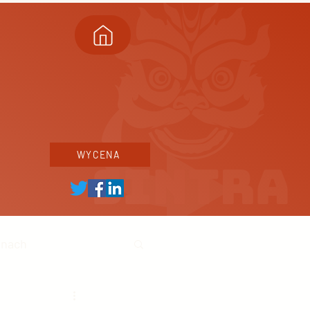
WYCENA
inach
ski biznes