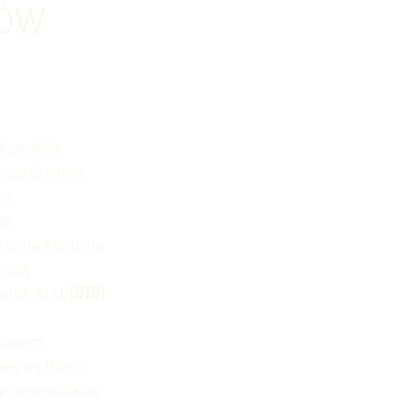
KÓW
kologia w Chinach
fia
kańskich 
ycia Chinom 
om 
hiny
le 
ronne kontrole 
cają 
onie SIA). 🇺🇸 
czasem 
ńska motoryzacja
eijing Biren 
ółprzewodników 