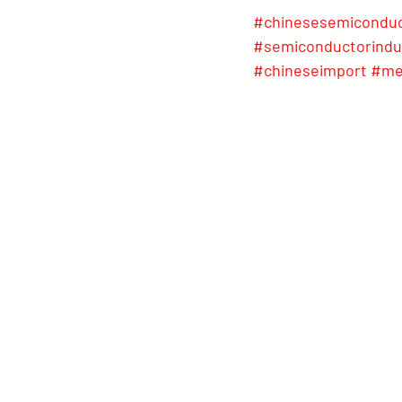
#chinesesemicondu
#semiconductorindu
#chineseimport
#me