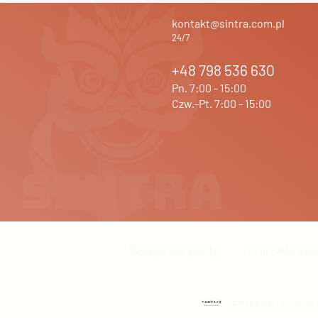
kontakt@sintra.com.pl
24/7
+48 798 536 630
Pn. 7:00 - 15:00
Czw.-Pt. 7:00 - 15:00
Wszystkie posty
Chińskie cie
Język chiński
BTJChKK
Inne
19 paź 20