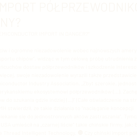
 IMPORT PÓŁPRZEWODNI
NY?
 chińska
Chińska nauka
Ekonomia chińska
E
SEMICONDUCTOR IMPORT IN DANGER?"
ia Chińska
Sztuka chińska
Chińska kinematogra
eciw i ogromne niezadowolenie wobec najnowszych amery
sportu chipów”, widząc w tym celową próbę utrudnienia ż
łańcuchów dostaw półprzewodników i szkodzenie interes
ski przemysł
Chińskie społeczeństwo
Świat vs. C
ięcej, swoje niezadowolenie wyrazili także przedstawicie
onductor Industry Association. „Zbyt szerokie, jednost
rykańskiemu ekosystemowi półprzewodników (…). Zachę
rupy etniczne
USA vs. Chiny
Sławni Chińczycy
w do szukania gdzie indziej (…)” (Całe oświadczenie na str
H stwierdził, że takie działania to “naciąganie koncepcji 
ciekanie się do jednostronnych aktów zastraszania”. Tym
e
Handel z Chinami
Zwierzęta w Chinach
Chi
A umieścił na „czarnej liście” takie chińskie firmy, jak: B
 Thread Intelligent Technology. 🛑 Czy chiński import p