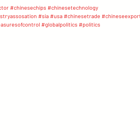
ctor
#chinesechips
#chinesetechnology
stryassosation
#sia
#usa
#chinesetrade
#chineseexpor
asuresofcontrol
#globalpolitics
#politics