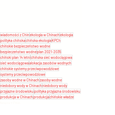
wiadomości z Chin
ekologia w Chinach
ekologia
polityka chińska
chińska ekologia
KPCh
chińskie bezpieczeństwo wodne
bezpieczeństwo wodne
plan 2021-2035
chiński plan 14 letni
chińska sieć wodociągowa
sieć wodociągowa
alokacja zasobów wodnych
chińskie systemy przeciwpowodziowe
systemy przeciwpowodziowe
zasoby wodne w Chinach
zasoby wodne
niedobory wody w Chinach
niedobory wody
przyjazne środowisku
polityka przyjazna środowisku
produkcja w Chinach
produkcja
chińskie władze
Newsy z Chin
Wydarzenia w Chinach
Polityka chińska