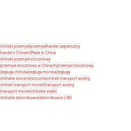
chiński przemysł
przemysł
handel zagraniczny
handel z Chinami
Made in China
chiński przemysł stoczniowy
przemysł stoczniowy w Chinach
przemysł stoczniowy
żegluga chińska
żegluga morska
żegluga
chińskie stocznie
stocznie
chiński transport wodny
chiński transport morski
transport wodny
transport morski
chińskie statki
chińskie zbiornikowce
zbiornikowce LNG
chińskie lotniskowce
lotniskowce
chińskie wycieczkowce
wycieczkowce
China Haimen Merchant Industry
Chinese Assosiation of Shipbuilding Industry
CANSI
chińskie technologie stoczniowe