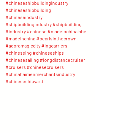
#chineseshipbuildingindustry
#chineseshipbuilding
#chineseindustry
#shipbuildingindustry
#shipbuilding
#industry
#chinese
#madeinchinalabel
#madeinchina
#pearlsinthecrown
#adoramagiccity
#lngcarriers
#chineselng
#chineseships
#chinesesailing
#longdistancecruiser
#cruisers
#chinesecruisers
#chinahaimenmerchantsindustry
#chineseshipyard