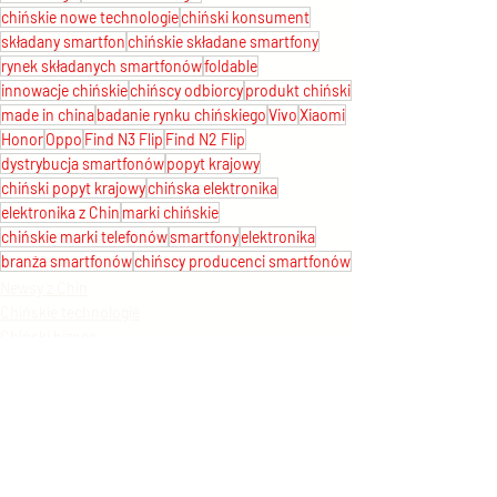
chińskie nowe technologie
chiński konsument
składany smartfon
chińskie składane smartfony
rynek składanych smartfonów
foldable
innowacje chińskie
chińscy odbiorcy
produkt chiński
made in china
badanie rynku chińskiego
Vivo
Xiaomi
Honor
Oppo
Find N3 Flip
Find N2 Flip
dystrybucja smartfonów
popyt krajowy
chiński popyt krajowy
chińska elektronika
elektronika z Chin
marki chińskie
chińskie marki telefonów
smartfony
elektronika
branża smartfonów
chińscy producenci smartfonów
Newsy z Chin
Chińskie technologie
Chiński biznes