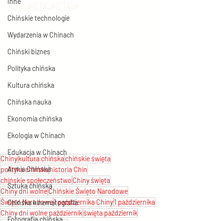
Inne
🇨🇳🎉🇨🇳🎉🇨🇳🎉
Chińskie technologie
Wydarzenia w Chinach
Chiński biznes
Polityka chińska
Kultura chińska
Chińska nauka
Ekonomia chińska
Ekologia w Chinach
Edukacja w Chinach
Chiny
kultura chińska
chińskie święta
Armia Chińska
polityka chińska
historia Chin
chińskie społeczeństwo
Chiny święta
Sztuka chińska
Chiny dni wolne
Chińskie Święto Narodowe
Święto Narodowe
1 października Chiny
1 października
Chińska kinematografia
Chiny dni wolne październik
święta październik
Fotografia chińska