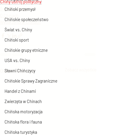
Chiny ustrój polityczny
Święta chińskie
Chiński przemysł
O Chinach
Chińskie społeczeństwo
Wydarzenia w Chinach
Świat vs. Chiny
Chiński sport
Chińskie grupy etniczne
USA vs. Chiny
Ostatnie posty
Zobacz wszystkie
Sławni Chińczycy
Chińskie Sprawy Zagraniczne
Handel z Chinami
Zwierzęta w Chinach
Chińska motoryzacja
Chińska flora i fauna
Chińska turystyka