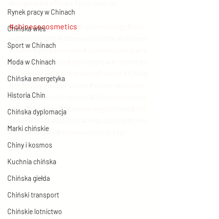
designated offices from now on.
Rynek pracy w Chinach
#chinesecosmetics
#cosmetology#cos
Chińska wieś
meticindustry#chineseindustry#chines
Sport w Chinach
eindustrysupervision#cosmeticssuperv
ision#cosmetics#chineselaw#chinesea
Moda w Chinach
dministration#chineseordinance#China
Chińska energetyka
#industry#supervision#chinesebusine
Historia Chin
ss#chineseenterprises#chinesecosme
ticentreprises#chineseregulations#chi
Chińska dyplomacja
nesepolitics#politics#regulations#chin
Marki chińskie
esetranslator#chineseinterpreter
Chiny i kosmos
Kuchnia chińska
Chińska giełda
Chiński transport
Chińskie lotnictwo