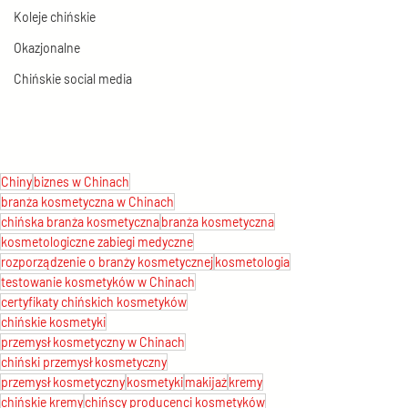
Koleje chińskie
Okazjonalne
Chińskie social media
Chiny
biznes w Chinach
branża kosmetyczna w Chinach
chińska branża kosmetyczna
branża kosmetyczna
kosmetologiczne zabiegi medyczne
rozporządzenie o branży kosmetycznej
kosmetologia
testowanie kosmetyków w Chinach
certyfikaty chińskich kosmetyków
chińskie kosmetyki
przemysł kosmetyczny w Chinach
chiński przemysł kosmetyczny
przemysł kosmetyczny
kosmetyki
makijaż
kremy
chińskie kremy
chińscy producenci kosmetyków