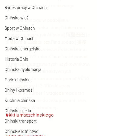
na rynku handlu elektronicznego.  
Rynek pracy w Chinach
Chińska wieś
	Do wyścigu w podbijaniu 
afrykańskiego rynku stanęli także inni 
Sport w Chinach
chińscy giganci, jak Alibaba [阿里巴巴] z 
Moda w Chinach
platformą Lazada czy Pinduoduo [拼多
Chińska energetyka
多] ze znanym również w Polsce Temu. 
Do końca 2022 roku Kilimall miał ponad 
Historia Chin
10 mln zarejestrowanych użytkowników, 
Chińska dyplomacja
w tym ponad 7,2 mln aktywnych. 
Obecnie platforma posiada ponad 5 000 
Marki chińskie
sprzedawców i 12 000 sklepów 
Chiny i kosmos
stanowiąc numer 1 względem pobrań 
oprogramowania do zakupów online w 
Kuchnia chińska
całej Afryce Wschodniej.  
Chińska giełda
#kktlumaczchinskiego
Chiński transport
Chińskie lotnictwo