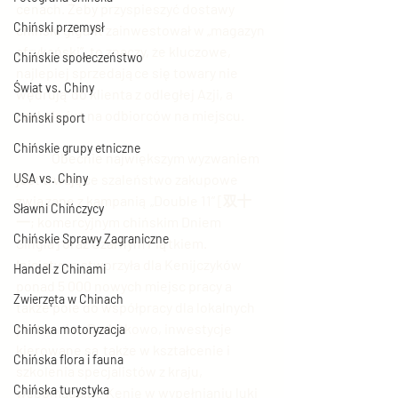
cenach. Żeby przyspieszyć dostawy 
Chiński przemysł
chiński gigant zainwestował w „magazyn 
afrykański”, to znaczy, że kluczowe, 
Chińskie społeczeństwo
najlepiej sprzedające się towary nie 
Świat vs. Chiny
wędrują do klienta z odległej Azji, a 
czekają już na odbiorców na miejscu. 
Chiński sport
Chińskie grupy etniczne
	Obecnie największym wyzwaniem 
USA vs. Chiny
jest trwające szaleństwo zakupowe 
związane z kampanią „Double 11” [双十
Sławni Chińczycy
一; komercyjnym chińskim Dniem 
Chińskie Sprawy Zagraniczne
Singla] oraz Czarnym Piątkiem. 
Inicjatywa stworzyła dla Kenijczyków 
Handel z Chinami
ponad 5 000 nowych miejsc pracy a 
Zwierzęta w Chinach
także pole do współpracy dla lokalnych 
partnerów. Dodatkowo, inwestycje 
Chińska motoryzacja
kierowane są także w kształcenie i 
Chińska flora i fauna
szkolenia specjalistów z kraju, 
Chińska turystyka
wspomagając Kenię w wypełnianiu luki 