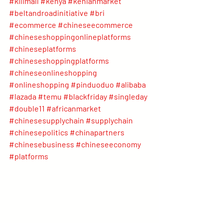
#kilimall
#kenya
#kenianmarket
#beltandroadinitiative
#bri
#ecommerce
#chineseecommerce
#chineseshoppingonlineplatforms
#chineseplatforms
#chineseshoppingplatforms
#chineseonlineshopping
#onlineshopping
#pinduoduo
#alibaba
#lazada
#temu
#blackfriday
#singleday
#double11
#africanmarket
#chinesesupplychain
#supplychain
#chinesepolitics
#chinapartners
#chinesebusiness
#chineseeconomy
#platforms