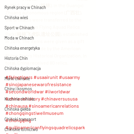
in 1942. In Guilin (桂林), in the Guangxi 
Rynek pracy w Chinach
Zhuang autonomous region (广西壮), 
Chińska wieś
the artifacts were transferred to the 
Guilin American Flying Aquad Relics 
Sport w Chinach
Park (桂林飞虎队遗址公园), established 
Moda w Chinach
in 2015. The items were given as a gift 
Chińska energetyka
to the Chinese side by the American 
Flying Tigers Historical Organization. In 
Historia Chin
total, China received 80 relics.
Chińska dyplomacja
#flyingtigers
#usaairunit
#usaarmy
Marki chińskie
#sinojapanesewarofresistance
Chiny i kosmos
#secondworldwar
#iiworldwar
#chinesehistory
#chinaversususa
Kuchnia chińska
#chinausa
#sinoamericanrelations
Chińska giełda
#chongqingstiwellmuseum
Chiński transport
#chongqing
#guilinamericanflyingsquadrelicspark
Chińskie lotnictwo