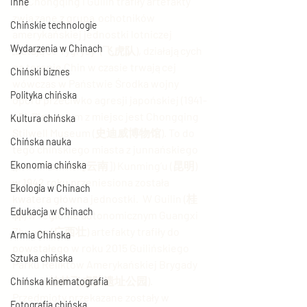
Do Chongqing i Guilin trafiły artefakty 
Inne
związane z grupą ochotników 
Chińskie technologie
amerykańskiej jednostki lotniczej 
Wydarzenia w Chinach
„Latające Tygrysy” (飞虎队), działających 
na terenie Chin w czasie trwającej 
Chiński biznes
wówczas w Państwie Środka wojny 
Polityka chińska
oporu przeciwko agresji japońskiej (1941-
45). Pierwszym z miejsc jest Chongqing 
Kultura chińska
Stilwell Museum (史迪威博物馆). To do 
Chińska nauka
tego chińskiego miasta z junnańskiego 
Ekonomia chińska
(prow. Yunnan [云南]) Kunming’u (昆明) 
w 1942 roku przeniesiona została 
Ekologia w Chinach
kwatera główna jednostki.  W Guilin (桂
Edukacja w Chinach
林) w regionie autonomicznym Guangxi 
Zhuang (广西壮) artefakty trafiły do 
Armia Chińska
powstałego w roku 2015 Guilińskiego 
Sztuka chińska
Parku Reliktów Amerykańskiej Brygady 
Lotnej (桂林飞虎队遗址公园). 
Chińska kinematografia
Przedmioty przekazane zostały w 
Fotografia chińska