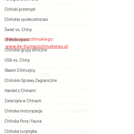
prezencie stronie chińskiej przez 
Chiński przemysł
amerykańską Organizację Historyczną 
Latających Tygrysów (Flying Tigers 
Chińskie społeczeństwo
Historical Organization). W sumie Chiny 
Świat vs. Chiny
otrzymały 80 reliktów. 
#kktlumaczchinskiego
Chiński sport
www.kk-tlumaczchinskiego.pl
Chińskie grupy etniczne
USA vs. Chiny
Artifacts related to the group of 
volunteers of the American air unit 
Sławni Chińczycy
"Flying Tigers" (飞虎队), operating in 
Chińskie Sprawy Zagraniczne
China during the war of resistance 
against Japanese aggression (1941-45) 
Handel z Chinami
in the Middle Kingdom, were sent to 
Zwierzęta w Chinach
Chongqing and Guilin. The first place is 
Chongqing Stilwell Museum (史迪威博物
Chińska motoryzacja
馆). It was the Chinese city where the 
Chińska flora i fauna
unit's headquarters was moved from 
Chińska turystyka
Kunming (昆明),  Yunnan province (云南) 