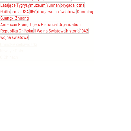
Latające Tygrysy
muzeum
Yunnan
brygada lotna
Guilin
armia USA
1941
druga wojna światowa
Kunming
Guangxi Zhuang
American Flying Tigers Historical Organization
Republika Chińska
II Wojna Światowa
historia
1942
wojna światowa
Chińskie ciekawostki
Newsy z Chin
O Chinach
Ostatnie posty
Zobacz wszystkie