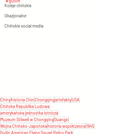
#guilin
Koleje chińskie
Okazjonalne
Chińskie social media
Chiny
historia Chin
Chongqing
artefakty
USA
Chińska Republika Ludowa
amerykańska jednostka lotnicza
Muzeum Stilwell w Chongqing
Guangxi
Wojna Chińsko-Japońska
historia współczesna
1945
Guilin American Flying Squad Relics Park