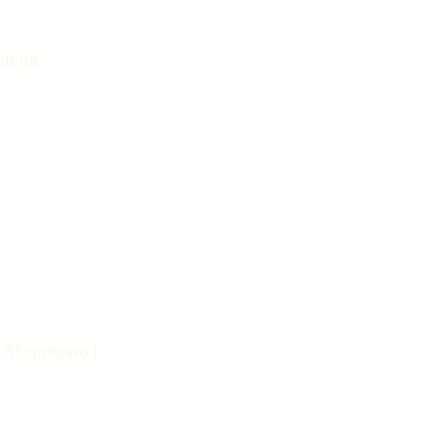
bloga 
kologia w Chinach
fia
hiny
 Stopniowo i 
ńska motoryzacja