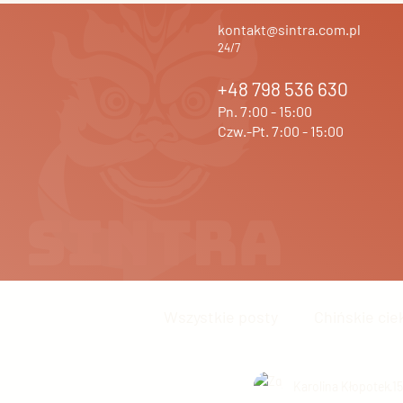
kontakt@sintra.com.pl
24/7
+48 798 536 630
Pn. 7:00 - 15:00
Czw.-Pt. 7:00 - 15:00
Wszystkie posty
Chińskie cie
Język chiński
Karolina Kłopotek
Inne
1