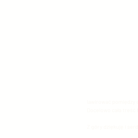
lawirować pomiędzy d
Docelowo cała treść b
Z góry dziękuję i se