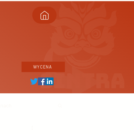
WYCENA
inach
ski biznes