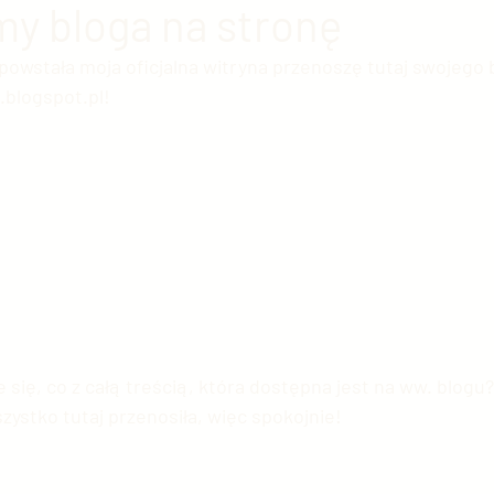
y bloga na stronę
powstała moja oficjalna witryna przenoszę tutaj swojego 
 chińska
Chińska nauka
Ekonomia chińska
E
.blogspot.pl!
ia Chińska
Sztuka chińska
Chińska kinematogra
ski przemysł
Chińskie społeczeństwo
Świat vs. C
rupy etniczne
USA vs. Chiny
Sławni Chińczycy
się, co z całą treścią, która dostępna jest na ww. blogu?
ystko tutaj przenosiła, więc spokojnie!
e
Handel z Chinami
Zwierzęta w Chinach
Chi