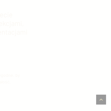
ecie 
ekcjami, 
entacjami 
ygodne, by 
łość. 