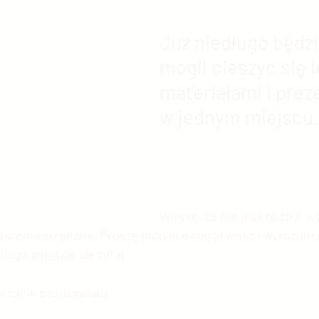
Już niedługo będzi
mogli cieszyć się l
materiałami i prez
w jednym miejscu.
Wierzę, że nie jest to zbyt w
wiema stronami. Proszę jednak o cierpliwość i wyrozumia
loga znajdzie się tutaj.
rdecznie pozdrawiam,