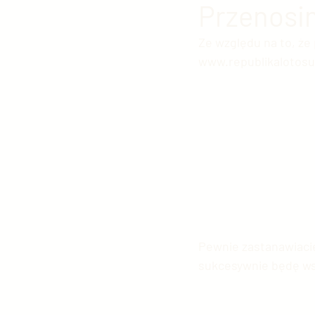
Przenosim
Ze względu na to, że 
Polityka chińska
Kultura
www.republikalotosu
Edukacja w Chinach
Arm
Fotografia chińska
Chiń
Chiński sport
Chińskie g
Pewnie zastanawiacie 
sukcesywnie będę wsz
Chińskie Sprawy Zagraniczn