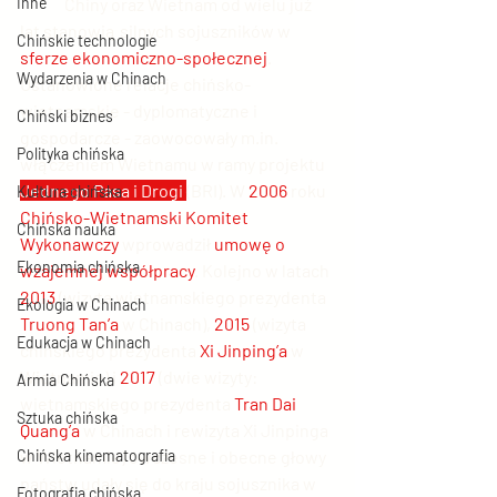
Inne
	Chiny oraz Wietnam od wielu już 
lat stanowią silnych sojuszników w 
Chińskie technologie
sferze ekonomiczno-społecznej
. 
Wydarzenia w Chinach
Ustanowione relacje chińsko-
wietnamskie - dyplomatyczne i 
Chiński biznes
gospodarcze - zaowocowały m.in. 
Polityka chińska
włączeniem Wietnamu w ramy projektu 
Jednego Pasa i Drogi 
(BRI). W 
2006
 roku 
Kultura chińska
Chińsko-Wietnamski Komitet 
Chińska nauka
Wykonawczy
 wprowadził 
umowę o 
Ekonomia chińska
wzajemnej współpracy
. Kolejno w latach 
2013
 (wizyta wietnamskiego prezydenta 
Ekologia w Chinach
Truong Tan’a
 w Chinach), 
2015
 (wizyta 
Edukacja w Chinach
chińskiego prezydenta 
Xi Jinping’a 
w 
Wietnamie) i 
2017
 (dwie wizyty: 
Armia Chińska
wietnamskiego prezydenta 
Tran Dai 
Sztuka chińska
Quang’a
 w Chinach i rewizyta Xi Jinpinga 
Chińska kinematografia
w Wietnamie) ówczesne i obecne głowy 
państw udały się do kraju sojusznika w 
Fotografia chińska