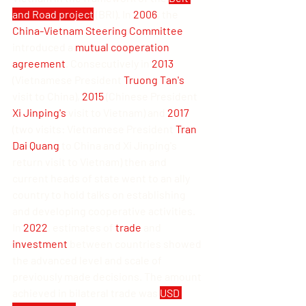
and Road project
 (BRI). In 
2006
, the 
China-Vietnam Steering Committee
introduced a 
mutual cooperation 
agreement
. Consecutively in 
2013
(Vietnamese President 
Truong Tan's 
visit to China), 
2015
 (Chinese President 
Xi Jinping's
 visit to Vietnam) and 
2017
(two visits: Vietnamese President 
Tran 
Dai Quang
 to China and Xi Jinping's 
return visit to Vietnam) then and 
current heads of state went to an ally 
country to hold talks on establishing 
and developing cooperative activities. 
In 
2022
, estimates of 
trade
 and
investment
 between countries showed 
the advanced level and scale of 
previously made decisions. The amount 
achieved in bilateral trade was 
USD 