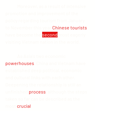
	Moreover, as a result of intensive 
promotion and improvement of the 
policy regarding tourism from January 
to November this year 
Chinese tourists
have become the 
second
 most eagerly 
visiting Vietnam nation in the world.
	As Asia's two economic 
powerhouses
, China and Vietnam have 
established deep political, economic 
and cultural links with each other. 
Deepening the relationship is still an 
unfinished 
process
, although the steps 
taken so far can be described as the 
most 
crucial
.
HASHTAGS: