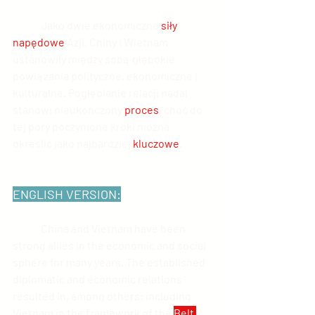
	Jako dwie ekonomiczne 
siły 
napędowe
 Azji, Chiny i Wietnam 
ustanowiły między sobą głębokie 
powiązania polityczne, ekonomiczne i 
kulturalne. Pogłębianie relacji nadal 
stanowi nieukończony 
proces
, choć do 
tej pory poczynione kroki można 
określić jako najbardziej 
kluczowe
.
ENGLISH VERSION:
	China and Vietnam have been 
strong allies in the economic and social 
sphere for many years. The established 
diplomatic and economic relations 
resulted in, among others: including 
Vietnam in the framework of the 
Belt 