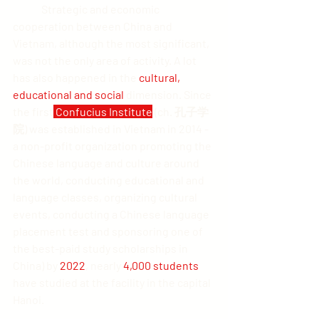
	Strategic and economic 
cooperation between China and 
Vietnam, although the most significant, 
was not the only area of activity. A lot 
has also happened in the 
cultural, 
educational and social
 dimension. Since 
the first
 Confucius Institute
 (ch. 孔子学
院) was established in Vietnam in 2014 - 
a non-profit organization promoting the 
Chinese language and culture around 
the world, conducting educational and 
language classes, organizing cultural 
events, conducting a Chinese language 
placement test and sponsoring one of 
the best-paid study scholarships in 
China) by 
2022
, nearly 
4,000 students
have studied at the facility in the capital 
Hanoi.