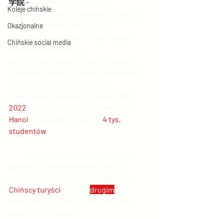
学院 - 
 organizacja non-profit 
Koleje chińskie
propagująca język i kulturę chińską na 
świecie, prowadząca zajęcia 
Okazjonalne
edukacyjne, językowe, organizująca 
Chińskie social media
wydarzenia kulturalne, 
przeprowadzająca test poziomujący 
języka chińskiego i będąca fundatorem 
jednego z najlepiej opłacanych 
stypendiów na naukę w Chinach ) do 
2022
 roku w placówce w stołecznym 
Hanoi
 studiowało już blisko 
4 tys. 
studentów
.
	Ponadto, w wyniku intensywnej 
promocji i usprawniania polityki dt. 
turystyki od stycznia do listopada br. 
Chińscy turyści
 stali się 
drugim
najchętniej odwiedzającym Wietnam 
narodem na świecie.