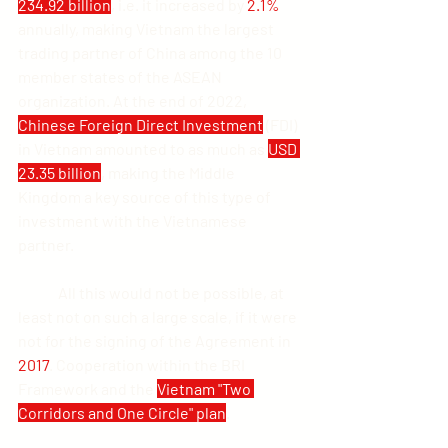
234.92 billion
, i.e. it increased by 
2.1%
annually, making Vietnam the largest 
trading partner of China among the 10 
member states of the ASEAN 
organization. At the end of 2022, 
Chinese Foreign Direct Investment
 (FDI) 
in Vietnam amounted to as much as 
USD 
23.35 billion
, making the Middle 
Kingdom a key source of this type of 
investment with the Vietnamese 
partner.
	All this would not be possible, at 
least not on such a large scale, if it were 
not for the signing of the Agreement in 
2017
. Cooperation within the BRI 
Framework and the 
Vietnam "Two 
Corridors and One Circle" plan
.