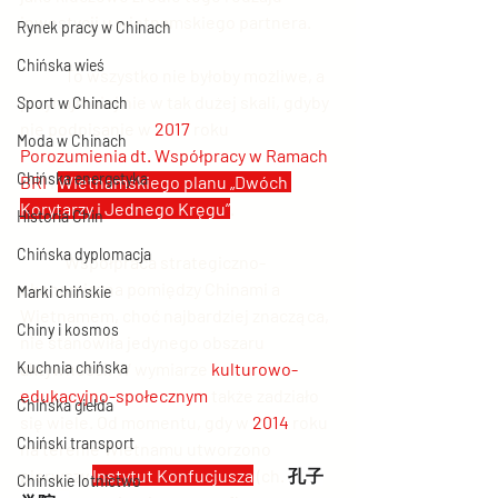
inwestycji u wietnamskiego partnera.
Rynek pracy w Chinach
Chińska wieś
	To wszystko nie byłoby możliwe, a 
przynajmniej nie w tak dużej skali, gdyby 
Sport w Chinach
nie podpisanie w 
2017 
roku 
Moda w Chinach
Porozumienia dt. Współpracy w Ramach 
Chińska energetyka
BRI
 i 
Wietnamskiego planu „Dwóch 
Korytarzy i Jednego Kręgu”
.
Historia Chin
Chińska dyplomacja
	Współpraca strategiczno-
ekonomiczna pomiędzy Chinami a 
Marki chińskie
Wietnamem, choć najbardziej znacząca, 
Chiny i kosmos
nie stanowiła jedynego obszaru 
Kuchnia chińska
aktywności. W wymiarze 
kulturowo-
edukacyjno-społecznym
 także zadziało 
Chińska giełda
się wiele. Od momentu, gdy w 
2014
 roku 
Chiński transport
na terenie Wietnamu utworzono 
pierwszy 
Instytut Konfucjusza
 (ch. 
孔子
Chińskie lotnictwo