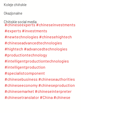
of high-tech.
Koleje chińskie
Okazjonalne
Chińskie social media
#chineseexperts
#chineseinvestments
#experts
#investments
#newtechnologies
#chinesehightech
#chineseadvancedtechnologies
#hightech
#advancedtechnologies
#productiontechnology
#intelligentproductiontechnologies
#intelligentproduction
#specialistcomponent
#chinesebusiness
#chineseauthorities
#chineseeconomy
#chineseproduction
#chinesemarket
#chineseinterpreter
#chinesetranslator
#China
#chinese