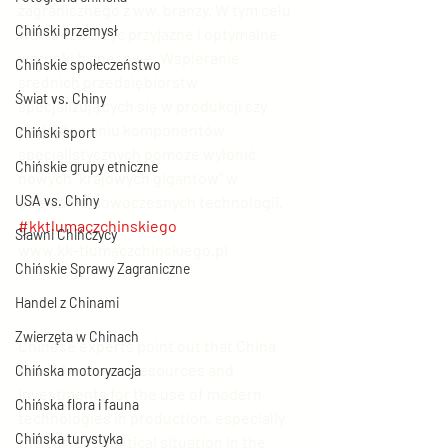
zagranicznego z ww. branży. W tym celu 
Chiński przemysł
warto stworzyć przyjazne i optymalne 
warunki biznesowe. Wspieranie 
Chińskie społeczeństwo
średnich przedsiębiorstw 
Świat vs. Chiny
specjalizujących się w produkcji czy 
projektowaniu komponentów 
Chiński sport
specjalistycznych pomoże wyłonić 
Chińskie grupy etniczne
nowych "krajowych gigantów" w 
USA vs. Chiny
dziedzinie nowoczesnych technologii. 
#kktlumaczchinskiego
Sławni Chińczycy
www.kk-tlumaczchinskiego.pl
Chińskie Sprawy Zagraniczne
Handel z Chinami
Zwierzęta w Chinach
Chinese experts point out that China 
should increase resources and 
Chińska motoryzacja
investments for the use of modern 
Chińska flora i fauna
technologies in production, especially 
Chińska turystyka
the current political situation in the 