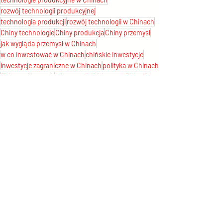
rozwój technologii produkcyjnej
technologia produkcji
rozwój technologii w Chinach
Chiny technologie
Chiny produkcja
Chiny przemysł
jak wygląda przemysł w Chinach
w co inwestować w Chinach
chińskie inwestycje
inwestycje zagraniczne w Chinach
polityka w Chinach
Chiny wolny rynek
jak prowadzić biznes w Chinach
jaki biznes w Chinach
komponenty do technologii
komponenty specjalistyczne w produkcji
Newsy z Chin
O Chinach
Chińskie technologie
Ostatnie posty
Zobacz wszystkie