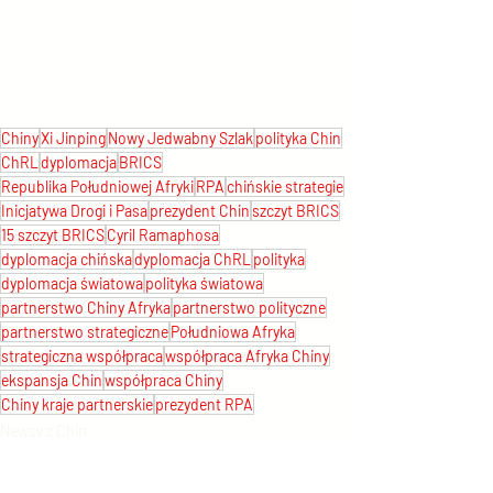
Chiny
Xi Jinping
Nowy Jedwabny Szlak
polityka Chin
ChRL
dyplomacja
BRICS
Republika Południowej Afryki
RPA
chińskie strategie
Inicjatywa Drogi i Pasa
prezydent Chin
szczyt BRICS
15 szczyt BRICS
Cyril Ramaphosa
dyplomacja chińska
dyplomacja ChRL
polityka
dyplomacja światowa
polityka światowa
partnerstwo Chiny Afryka
partnerstwo polityczne
partnerstwo strategiczne
Południowa Afryka
strategiczna współpraca
współpraca Afryka Chiny
ekspansja Chin
współpraca Chiny
Chiny kraje partnerskie
prezydent RPA
Newsy z Chin
Polityka chińska
Świat vs. Chiny