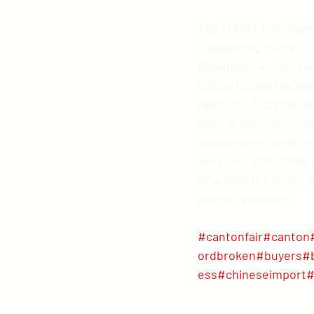
The 134th China Impo
Guangdong Province. 
November 4. This year
million m2 and includ
(Belt and Road Initia
aims to promote smar
expansion of local b
services, effectively
new impetus to the d
service industry.
#cantonfair
#canton
ordbroken
#buyers
#b
ess
#chineseimport
#