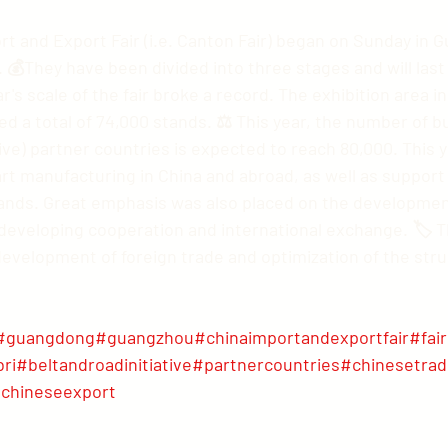
rt and Export Fair (i.e. Canton Fair) began on Sunday in 
They have been divided into three stages and will last 
's scale of the fair broke a record. The exhibition area in
ed a total of 74,000 stands. ⚖ This year, the number of b
tive) partner countries is expected to reach 80,000. This y
t manufacturing in China and abroad, as well as support 
rands. Great emphasis was also placed on the development
 developing cooperation and international exchange. 🏷 Th
evelopment of foreign trade and optimization of the stru
#guangdong
#guangzhou
#chinaimportandexportfair
#fai
ri
#beltandroadinitiative
#partnercountries
#chinesetrad
chineseexport