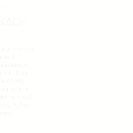
 –
INACH
kologia w Chinach
fia
argi Importu i 
ą do 4 
a zwiększyła 
hiny
m roku liczba 
ie 80 000. 
a granicą, a 
isk na rozwój 
ową. 🏷 Targi 
branży 
ńska motoryzacja