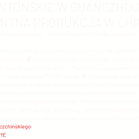
ANTOŃSKIE W GUANGZHOU
ENTNA PRODUKCJA W CH
 chińska
Chińska nauka
Ekonomia chińska
E
AIR IN GUANGZHOU – SMART MANUFACTURING IN CHINA"
ia Chińska
Sztuka chińska
Chińska kinematogra
hou w prowincji Guangdong rozpoczęły się 134. Chińskie T
antońskie). 💰 Podzielone zostały na trzy etapy i trwać będ
a skala targów pobiła rekord. Powierzchnia wystawiennicz
ski przemysł
Chińskie społeczeństwo
Świat vs. C
 i objęła łącznie aż 74 000 stoisk. ⚖ Oczekuje się, że w ty
rtnerskich w ramach BRI (Inicjatywy Pasa i Szlaku) osiągn
cji jest promowanie inteligentnej produkcji w Chinach i z
rupy etniczne
USA vs. Chiny
Sławni Chińczycy
balnej ekspansji lokalnych marek. Położono także duży nac
tecznie rozwijającego współpracę i wymianę międzynarod
ozwojowi handlu zagranicznego i optymalizacji struktury 
e
Handel z Chinami
Zwierzęta w Chinach
Chi
czchinskiego
VfE