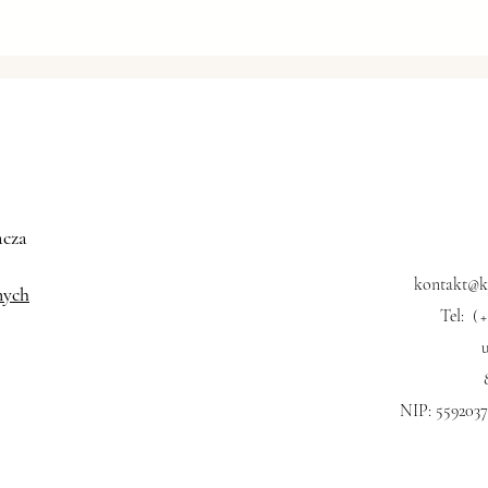
KONFERECJA FORUM
DANE
ZHONGGUANCUN 2024 –
WZR
Technologie przyszłości
acza
kontakt@kk
nych
Tel:
(
NIP: 559203