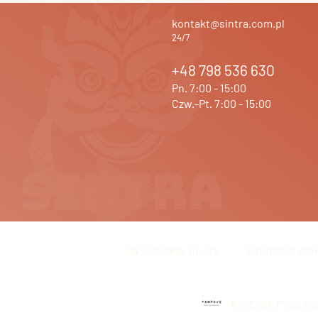
kontakt@sintra.com.pl
24/7
+48 798 536 630
Pn. 7:00 - 15:00
Czw.-Pt. 7:00 - 15:00
Wszystkie posty
Chińskie cie
Język chiński
BTJChKK
Inne
17 paź 20