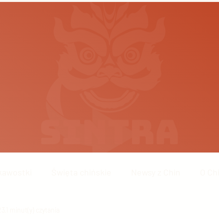
kawostki
Święta chińskie
Newsy z Chin
O Ch
23
Chińskie technologie
1 minut(y) czytania
Wydarzenia w Chinach
Chiń