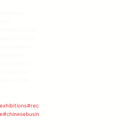
Guangzhou, 
until 
creased to 1.55 
uyers from BRI 
ear's edition 
the global 
 of trade in 
e fair gives 
cture of the 
rexhibitions
#rec
e
#chinesebusin