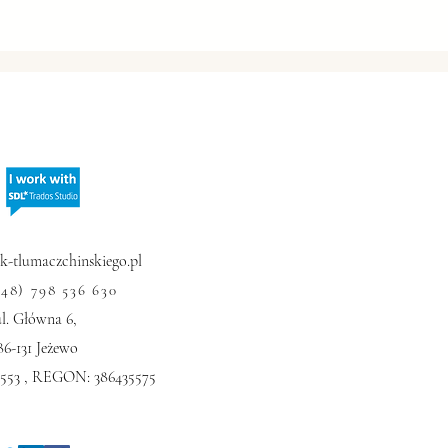
 Z Q1: EKONOMICZNY
OST CHIN
-tlumaczchinskiego.pl
+48) 798 536 630
ul. Główna 6,
86-131 Jeżewo
7553 , REGON: 386435575