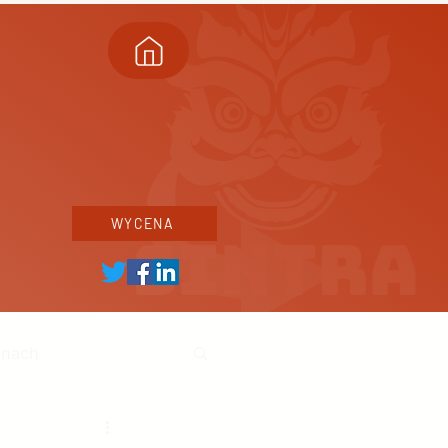
WYCENA
inach
ski biznes