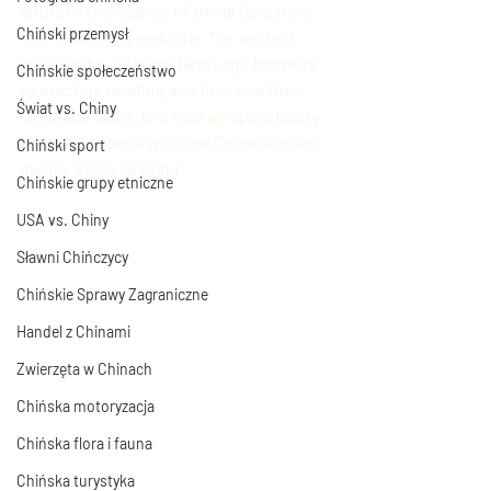
author's translation of the article from 
Chiński przemysł
the China Daily website. The perfect 
solution for Chinese language learners 
Chińskie społeczeństwo
to practice reading and improve their 
Świat vs. Chiny
language skills. It is also an opportunity 
to keep in touch with the Chinese mass 
Chiński sport
media. Enjoy reading!
Chińskie grupy etniczne
USA vs. Chiny
Sławni Chińczycy
Chińskie Sprawy Zagraniczne
Handel z Chinami
Zwierzęta w Chinach
Chińska motoryzacja
Chińska flora i fauna
Chińska turystyka