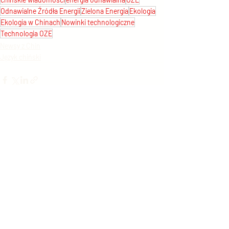
Odnawialne Źródła Energii
Zielona Energia
Ekologia
Ekologia w Chinach
Nowinki technologiczne
Technologia OZE
Newsy z Chin
Język chiński
Ostatnie posty
Zobacz wszystkie