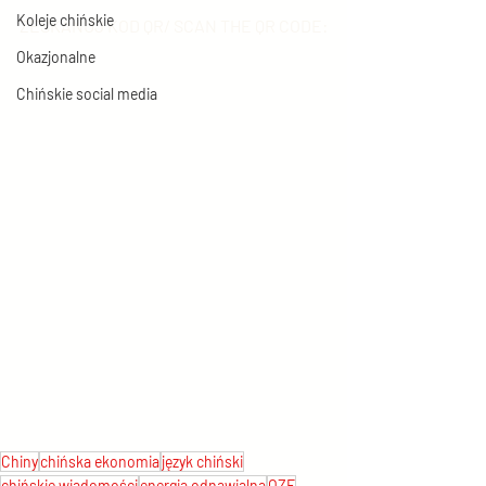
Koleje chińskie
ZESKANUJ KOD QR/ SCAN THE QR CODE:
Okazjonalne
Chińskie social media
Chiny
chińska ekonomia
język chiński
chińskie wiadomości
energia odnawialna
OZE