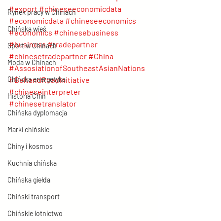
#export
#chineseeconomicdata
Rynek pracy w Chinach
#economicdata
#chineseeconomics
Chińska wieś
#economics
#chinesebusiness
#business
#tradepartner
Sport w Chinach
#chinesetradepartner
#China
Moda w Chinach
#AssosiationofSoutheastAsianNations
Chińska energetyka
#BeltandRoadInitiative
#chineseinterpreter
Historia Chin
#chinesetranslator
Chińska dyplomacja
Marki chińskie
Chiny i kosmos
Kuchnia chińska
Chińska giełda
Chiński transport
Chińskie lotnictwo