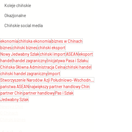
Koleje chińskie
Okazjonalne
Chińskie social media
ekonomia
chińska ekonomia
biznes w Chinach
biznes
chiński biznes
chiński eksport
Nowy Jedwabny Szlak
chiński import
ASEAN
eksport
handel
handel zagraniczny
Inicjatywa Pasa i Szlaku
Chińska Główna Administracja Celna
chiński handel
chiński handel zagraniczny
import
Stworzyszenie Narodów Azji Południowo-Wschodniej
państwa ASEAN
największy partner handlowy Chin
partner Chin
partner handlowy
Pas i Szlak
Jedwabny Szlak
Newsy z Chin
O Chinach
Chiński biznes