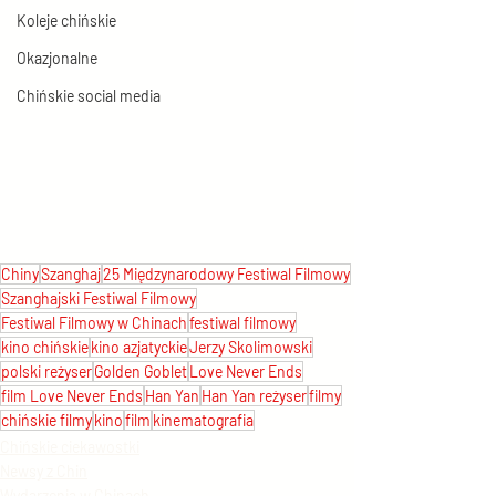
Koleje chińskie
Okazjonalne
Chińskie social media
Chiny
Szanghaj
25 Międzynarodowy Festiwal Filmowy
Szanghajski Festiwal Filmowy
Festiwal Filmowy w Chinach
festiwal filmowy
kino chińskie
kino azjatyckie
Jerzy Skolimowski
polski reżyser
Golden Goblet
Love Never Ends
film Love Never Ends
Han Yan
Han Yan reżyser
filmy
chińskie filmy
kino
film
kinematografia
Chińskie ciekawostki
Newsy z Chin
Wydarzenia w Chinach