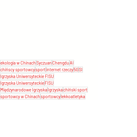
ekologia w Chinach
Syczuan
Chengdu
AI
chińscy sportowcy
sport
internet rzeczy
5G
SI
Igrzyska Uniwersyteckie FISU
Igrzyska Uniwersyteckie
FISU
Międzynarodowe Igrzyska
Igrzyska
chiński sport
sportowcy w Chinach
sportowcy
lekkoatletyka
tenis ziemny
siatkówka
akrobatyka
gimnastyka
niskoemisyjność CO2
chiński ekologia
miasteczko olimpijskie
chińskie miasteczko olimpijskie
Rongbao
odnawialne źródła energii
pojazdy nev
dane w chmurze