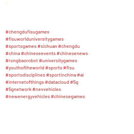
8.
#chengdufisugames
#fisuworlduniversitygames
#sportsgames
#sichuan
#chengdu
#china
#chineseevents
#chinesenews
#rongbaorobot
#universitygames
#youthoftheworld
#sports
#fisu
#sportsdisciplines
#sportinchina
#ai
#internetofthings
#datacloud
#5g
#5gnetwork
#nevvehicles
#newenergyvehicles
#chinesegames