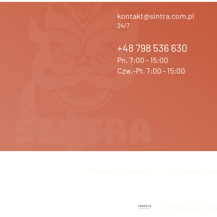
kontakt@sintra.com.pl
24/7
+48 798 536 630
Pn. 7:00 - 15:00
Czw.-Pt. 7:00 - 15:00
Wszystkie posty
Chińskie cie
Język chiński
BTJChKK
Inne
8 kwi 202