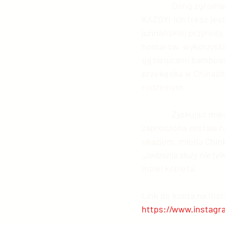
               Dong zgr
KAŻDY! Ich treść jes
junnańskiej przyrody
homarów, wykorzysta
gąsienicami bambus
przekąska w Chinach 
rodzinnym.
               Zyskują
zaproszona została n
okazjom, młoda Chink
„Jedzenie służy nie ty
mówi kobieta.
Link do konta na Ins
https://www.instagr