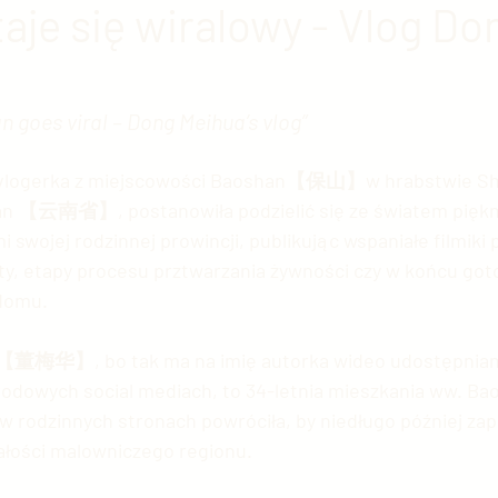
aje się wiralowy - Vlog Do
 chińska
Chińska nauka
Ekonomia chińska
E
n goes viral – Dong Meihua’s vlog”
ia Chińska
Sztuka chińska
Chińska kinematogra
n 【云南省】, postanowiła podzielić się ze światem piękn
swojej rodzinnej prowincji, publikując wspaniałe filmiki 
ski przemysł
Chińskie społeczeństwo
Świat vs. C
kty, etapy procesu prztwarzania żywności czy w końcu got
domu.
rupy etniczne
USA vs. Chiny
Sławni Chińczycy
Meihua【董梅华】, bo tak ma na imię autorka wideo udostępnia
rodowych social mediach, to 34-letnia mieszkania ww. Bao
 w rodzinnych stronach powróciła, by niedługo później za
e
Handel z Chinami
Zwierzęta w Chinach
Chi
łości malowniczego regionu.