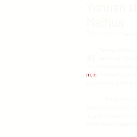
Yunnan st
Meihua
Polityka chińska
Kultura
English title:
“Yunna
Edukacja w Chinach
Arm
	Pewna chińska vlogerka z miejscowości Baoshan【保山】w hrabstwie Shidian 【施甸
县】, prowincji Yunna
wyszukanymi smakami 
Fotografia chińska
Chiń
m.in
., lokalne produ
serwowane u niej w 
Chiński sport
Chińskie g
               Dong 
chińskich i międzyna
długiej nieobecności
Chińskie Sprawy Zagraniczn
swoim fanom wspania