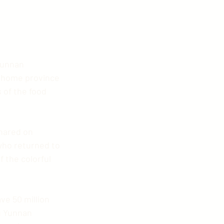
 home province 
 of the food 
who returned to 
the colorful 
g Yunnan 