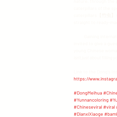
nature, through the 
caterpillars of the sp
caterpillars【竹虫】 (ed
straight to ready-ma
	Gaining international fame (her videos are translated into many languages), Dong was 
invited to give a gue
young Chinese woman 
isn't just about filling
Link to the Dong’s In
https://www.instagr
#DongMeihua
#Chin
#Yunnancoloring
#Yu
#Chineseviral
#viral
#DianxiXiaoge
#bam