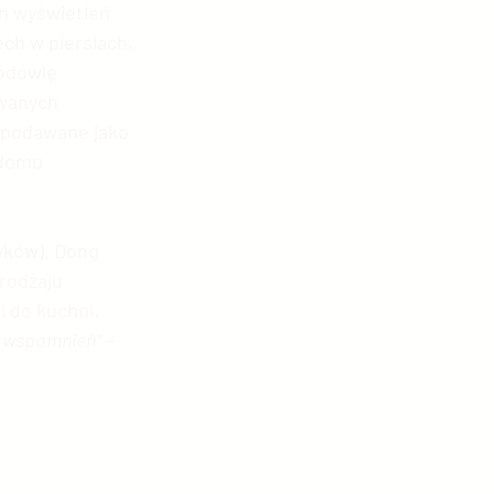
mln wyświetleń 
ch w piersiach, 
odowlę 
wanych 
podawane jako 
 domu 
zyków), Dong 
rodzaju 
 do kuchni. 
ch wspomnień”
 – 