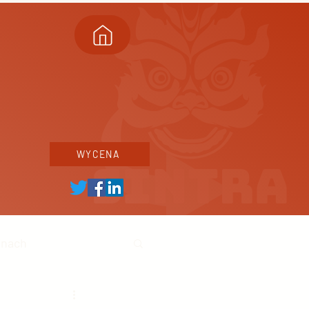
WYCENA
inach
ski biznes