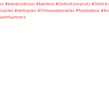
st
#bambooforest
#bamboo
#OxfordUniversity
#Oxford
icacies
#delicacies
#Chinesedelicacies
#foodvideos
#fo
seinfluencers