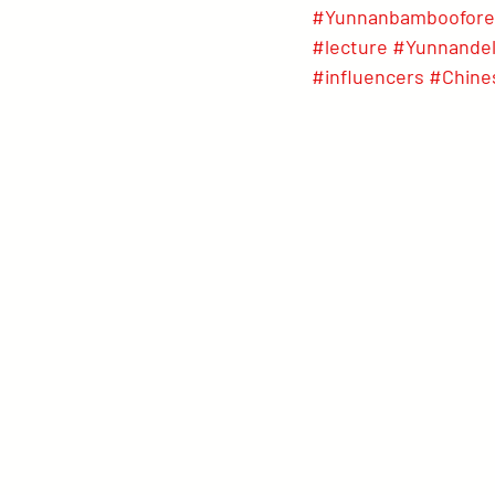
#Yunnanbamboofore
#lecture
#Yunnandel
#influencers
#Chine