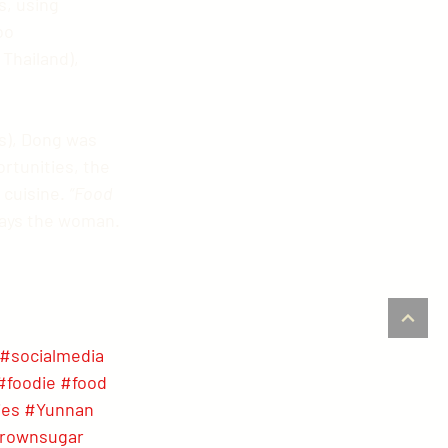
, using 
oo 
Thailand), 
rtunities, the 
cuisine. 
“Food 
says the woman.
#socialmedia
#foodie
#food
ies
#Yunnan
rownsugar