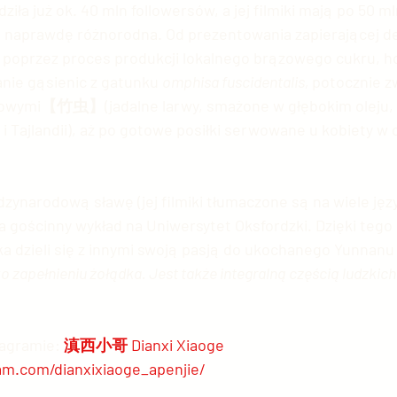
omadziła już ok. 40 mln followersów, a jej filmiki mają po 50 
t naprawdę różnorodna. Od prezentowania zapierającej de
, poprzez proces produkcji lokalnego brązowego cukru, h
nie gąsienic z gatunku 
omphisa fuscidentalis﻿, 
potocznie z
owymi【竹虫】(jadalne larwy, smażone w głębokim oleju, 
i Tajlandii), aż po gotowe posiłki serwowane u kobiety w
c międzynarodową sławę (jej filmiki tłumaczone są na wiele ję
a gościnny wykład na Uniwersytet Oksfordzki. Dzięki tego 
a dzieli się z innymi swoją pasją do ukochanego Yunnanu i
lko zapełnieniu żołądka. Jest także integralną częścią ludzki
tagramie: 
滇西小哥 Dianxi Xiaoge 
am.com/dianxixiaoge_apenjie/