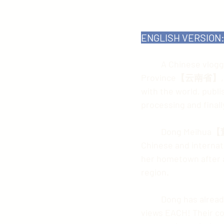
ENGLISH VERSION
	A Chinese vlogger from Baoshan【保山】in Shidian County【施甸县】, Yunnan 
Province【云南省】, deci
with the world, publi
processing and final
	Dong Meihua【董梅华】, which is the name of the author of the videos shared on 
Chinese and internati
her hometown after a
region.
	Dong has already gathered about 40 million followers, while her videos have 50 million 
views EACH! Their co