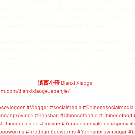
process of producing local brown sugar, breeding lobsters
ecies called 
omphisa fuscidentalis
, commonly called bamb
ible larvae, deep-fried, served as a snack in China and 
de meals served at the woman's family home.
st lecture at the University of Oxford. Thanks to such oppo
shares with others her passion for beloved Yunnan and 
 your stomach. It is also an integral part of people's memories"
 
stagram profile: 
滇西小哥 Dianxi Xiaoge 
am.com/dianxixiaoge_apenjie/
esevlogger
#Vlogger
#socialmedia
#Chinesesocialmedia
nnanprovince
#Baoshan
#Chinesefoodie
#Chinesefood
#Chinesecuisine
#cuisine
#Yunnanspecialities
#specialit
booworms
#friedbambooworms
#Yunnanbrownsugar
#b