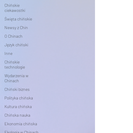
Chińskie
ciekawostki
Święta chińskie
Newsy z Chin
O Chinach
Język chiński
Inne
Chińskie
technologie
Wydarzenia w
Chinach
Chiński biznes
Polityka chińska
Kultura chińska
Chińska nauka
Ekonomia chińska
Ekologia w Chinach