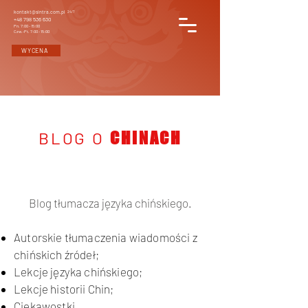
kontakt@sintra.com.pl
24/7
+48 798 536 630
Pn. 7:00 - 15:00
Czw.-Pt. 7:00 - 15:00
WYCENA
BLOG O
CHINACH
Blog tłumacza języka chińskiego.
Autorskie tłumaczenia wiadomości z
chińskich źródeł;
Lekcje języka chińskiego;
Lekcje historii Chin;
Ciekawostki