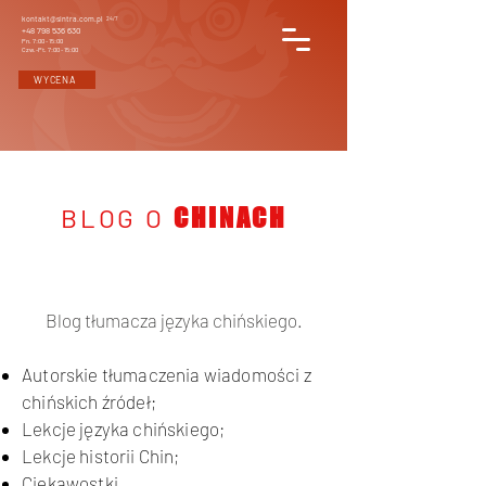
kontakt@sintra.com.pl
24/7
+48 798 536 630
Pn. 7:00 - 15:00
Czw.-Pt. 7:00 - 15:00
WYCENA
BLOG O
CHINACH
Blog tłumacza języka chińskiego.
Autorskie tłumaczenia wiadomości z
chińskich źródeł;
Lekcje języka chińskiego;
Lekcje historii Chin;
Ciekawostki