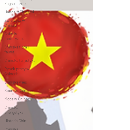
Zagraniczne
Handel z Chinami
Zwierzęta w
Chinach
Chińska
motoryzacja
Chińska flora i
fauna
Chińska turystyka
Rynek pracy w
Chinach
Chińska wieś
Sport w Chinach
Moda w Chinach
Chińska
energetyka
Historia Chin
Chińska