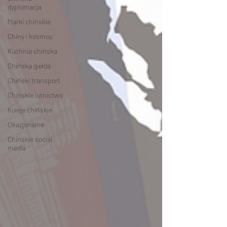
dyplomacja
Marki chińskie
Chiny i kosmos
Kuchnia chińska
Chińska giełda
Chiński transport
Chińskie lotnictwo
Koleje chińskie
Okazjonalne
Chińskie social
media