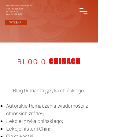
kontakt@sintra.com.pl
24/7
+48 798 536 630
Pn. 7:00 - 15:00
Czw.-Pt. 7:00 - 15:00
WYCENA
BLOG O
CHINACH
Blog tłumacza języka chińskiego.
Autorskie tłumaczenia wiadomości z
chińskich źródeł;
Lekcje języka chińskiego;
Lekcje historii Chin;
Ciekawostki