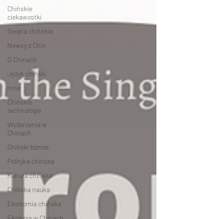
Chińskie
ciekawostki
Święta chińskie
Newsy z Chin
O Chinach
Język chiński
Inne
Chińskie
technologie
Wydarzenia w
Chinach
Chiński biznes
Polityka chińska
Kultura chińska
Chińska nauka
Ekonomia chińska
Ekologia w Chinach