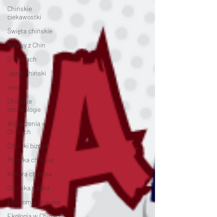
Chińskie
ciekawostki
Święta chińskie
Newsy z Chin
O Chinach
Język chiński
Inne
Chińskie
technologie
Wydarzenia w
Chinach
Chiński biznes
Polityka chińska
Kultura chińska
Chińska nauka
Ekonomia chińska
Ekologia w Chinach