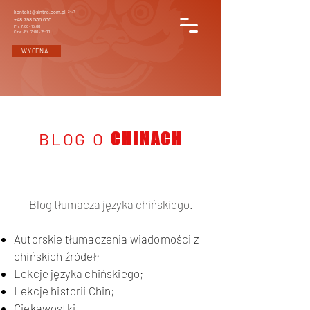
kontakt@sintra.com.pl
24/7
+48 798 536 630
Pn. 7:00 - 15:00
Czw.-Pt. 7:00 - 15:00
WYCENA
BLOG O
CHINACH
Blog tłumacza języka chińskiego.
Autorskie tłumaczenia wiadomości z
chińskich źródeł;
Lekcje języka chińskiego;
Lekcje historii Chin;
Ciekawostki