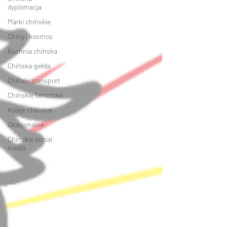
dyplomacja
Marki chińskie
Chiny i kosmos
Kuchnia chińska
Chińska giełda
Chiński transport
Chińskie lotnictwo
Koleje chińskie
Okazjonalne
Chińskie social
media