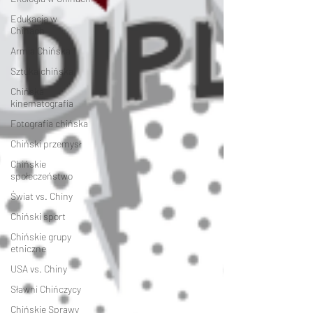
Edukacja w
Chinach
Armia Chińska
Sztuka chińska
Chińska
kinematografia
Fotografia chińska
Chiński przemysł
Chińskie
społeczeństwo
Świat vs. Chiny
Chiński sport
Chińskie grupy
etniczne
USA vs. Chiny
Sławni Chińczycy
Chińskie Sprawy