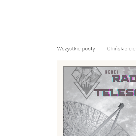
Wszystkie posty
Chińskie ci
Język chiński
Inne
Polityka chińska
Kultur
Edukacja w Chinach
Arm