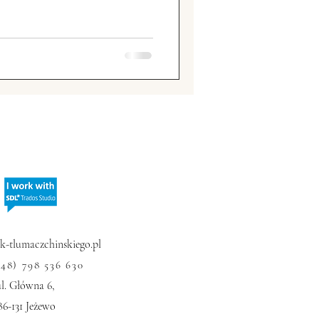
hiny
Chiński sport
 Zagraniczne
-tlumaczchinskiego.pl
+48) 798 536 630
ul. Główna 6,
86-131 Jeżewo