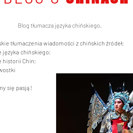
Blog tłumacza języka chińskiego.
skie tłumaczenia wiadomości z chińskich źródeł;
 języka chińskiego;
 historii Chin;
wostki
my się pasją!