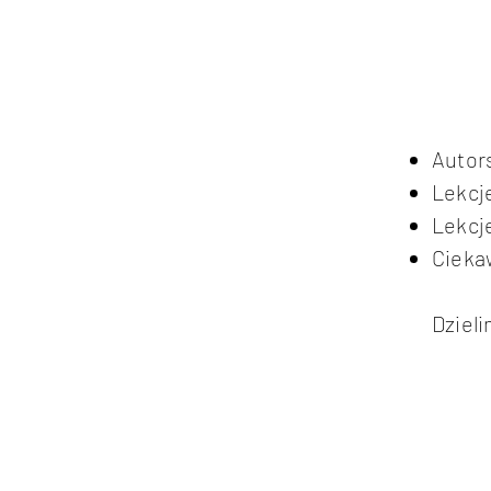
Autor
Lekcje
Lekcje
Cieka
Dzieli