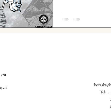
ski przemysł
Chińskie społeczeństwo
Świat vs. C
USA vs. Chiny
Sławni Chińczycy
Chińskie Sprawy
zęta w Chinach
Chińska motoryzacja
acza
kontakt@kk
nych
Tel:
(