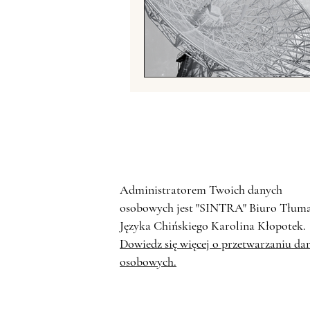
Fotografia chińska
Chiń
Chińskie grupy etniczne
Handel z Chinami
Zwier
Administratorem Twoich danych
osobowych jest "SINTRA" Biuro Tłum
Języka Chińskiego Karolina Kłopotek.
Dowiedz się więcej o przetwarzaniu da
osobowych.