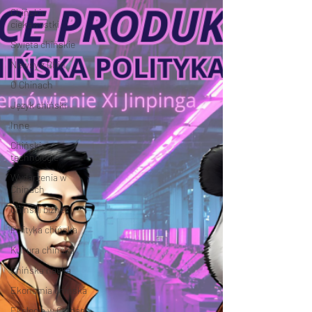
Chińskie
ciekawostki
Święta chińskie
Newsy z Chin
O Chinach
Język chiński
Inne
Chińskie
technologie
Wydarzenia w
Chinach
Chiński biznes
Polityka chińska
Kultura chińska
Chińska nauka
Ekonomia chińska
Ekologia w Chinach