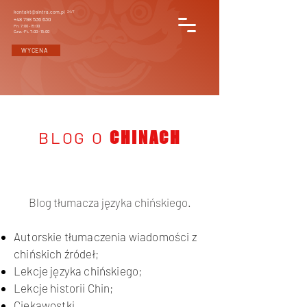
kontakt@sintra.com.pl
24/7
+48 798 536 630
Pn. 7:00 - 15:00
Czw.-Pt. 7:00 - 15:00
WYCENA
BLOG O
CHINACH
Blog tłumacza języka chińskiego.
Autorskie tłumaczenia wiadomości z
chińskich źródeł;
Lekcje języka chińskiego;
Lekcje historii Chin;
Ciekawostki