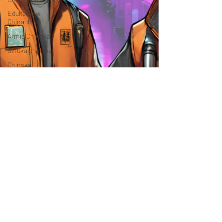
Edukacja w
Chinach
Armia Chińska
Sztuka chińska
Chińska
kinematografia
Fotografia chińska
Chiński przemysł
Chińskie
społeczeństwo
Świat vs. Chiny
Chiński sport
Chińskie grupy
etniczne
USA vs. Chiny
Sławni Chińczycy
Chińskie Sprawy