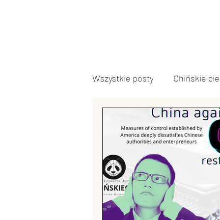
Wszystkie posty
Chińskie ci
Język chiński
Inne
Polityka chińska
Kultur
Edukacja w Chinach
Arm