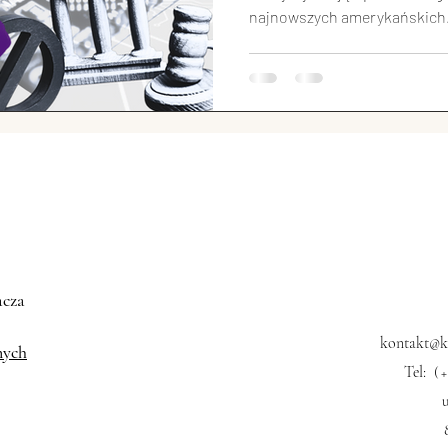
najnowszych amerykańskich.
ski przemysł
Chińskie społeczeństwo
Świat vs. C
USA vs. Chiny
Sławni Chińczycy
Chińskie Sprawy
zęta w Chinach
Chińska motoryzacja
acza
kontakt@kk
nych
Tel:
(