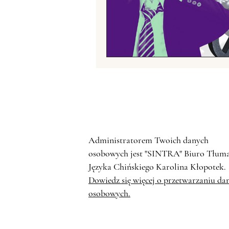
Fotografia chińska
Chiń
Chińskie grupy etniczne
Handel z Chinami
Zwier
Administratorem Twoich danych
osobowych jest "SINTRA" Biuro Tłum
Języka Chińskiego Karolina Kłopotek.
Dowiedz się więcej o przetwarzaniu da
osobowych.