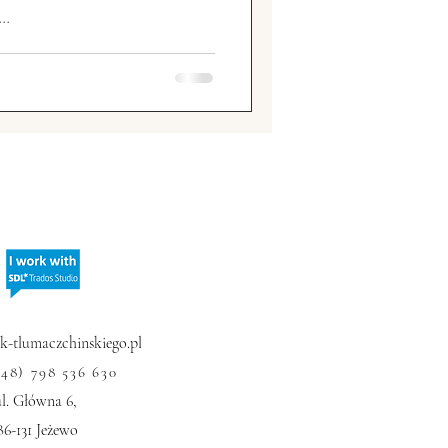
..
hiny
Chiński sport
 Zagraniczne
-tlumaczchinskiego.pl
+48) 798 536 630
ul. Główna 6,
86-131 Jeżewo