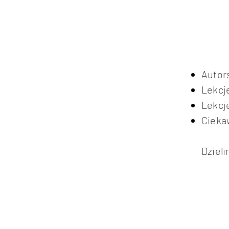
Autor
Lekcje
Lekcje
Cieka
Dzieli