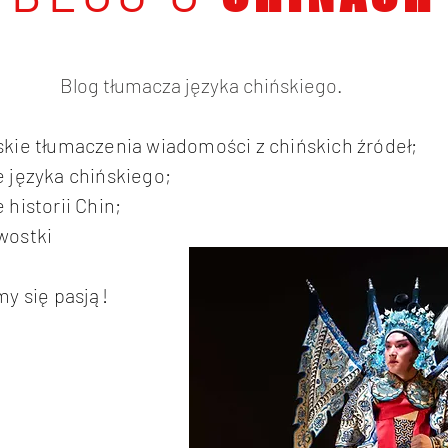
Blog tłumacza języka chińskiego.
skie tłumaczenia wiadomości z chińskich źródeł;
 języka chińskiego;
 historii Chin;
wostki
my się pasją!