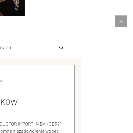
inach
ski biznes
ia
T
Ekologia w Chinach
IKÓW
ia
NDUCTOR IMPORT IN DANGER?"
gromne niezadowolenie wobec