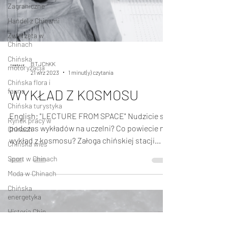
Zagraniczne
Handel z Chinami
Zwierzęta w
Chinach
Chińska
motoryzacja
Chińska flora i
BTJChKK
fauna
21 wrz 2023
1 minut(y) czytania
Chińska turystyka
WYKŁAD Z KOSMOSU
Rynek pracy w
Chinach
English: "LECTURE FROM SPACE" Nudzicie się
Chińska wieś
podczas wykładów na uczelni? Co powiecie na
Sport w Chinach
wykład z kosmosu? Załoga chińskiej stacji...
Moda w Chinach
Chińska
energetyka
Historia Chin
Chińska