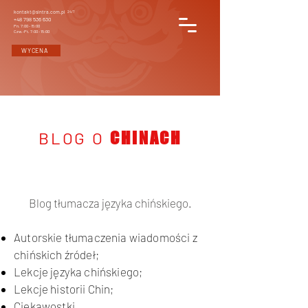
kontakt@sintra.com.pl
24/7
+48 798 536 630
Pn. 7:00 - 15:00
Czw.-Pt. 7:00 - 15:00
WYCENA
BLOG O
CHINACH
Blog tłumacza języka chińskiego.
Autorskie tłumaczenia wiadomości z
chińskich źródeł;
Lekcje języka chińskiego;
Lekcje historii Chin;
Ciekawostki