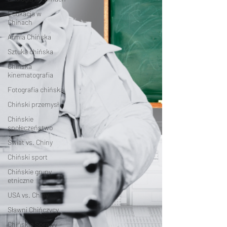
Edukacja w
Chinach
Armia Chińska
Sztuka chińska
Chińska
kinematografia
Fotografia chińska
Chiński przemysł
Chińskie
społeczeństwo
Świat vs. Chiny
Chiński sport
Chińskie grupy
etniczne
USA vs. Chiny
Sławni Chińczycy
Chińskie Sprawy