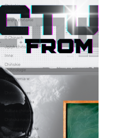
Chińskie
ciekawostki
Święta chińskie
Newsy z Chin
O Chinach
Język chiński
Inne
Chińskie
technologie
Wydarzenia w
Chinach
Chiński biznes
Polityka chińska
Kultura chińska
Chińska nauka
Ekonomia chińska
Ekologia w Chinach