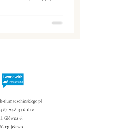
hiny
Chiński sport
 Zagraniczne
-tlumaczchinskiego.pl
+48) 798 536 630
ul. Główna 6,
86-131 Jeżewo