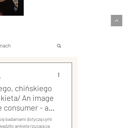
inach
ski biznes
a
go, chińskiego
Ekologia w Chinach
kieta/ An image
e consumer - a
ia
 się badaniami dotyczącymi
wadziło ankietę rzucającą