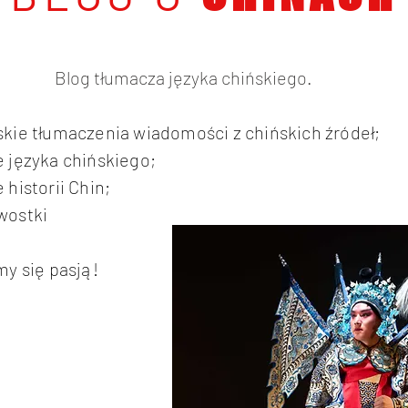
Blog tłumacza języka chińskiego.
skie tłumaczenia wiadomości z chińskich źródeł;
 języka chińskiego;
 historii Chin;
wostki
my się pasją!