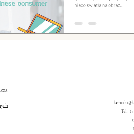
nieco światła na obraz...
ski przemysł
Chińskie społeczeństwo
Świat vs. C
USA vs. Chiny
Sławni Chińczycy
Chińskie Sprawy
zęta w Chinach
Chińska motoryzacja
acza
kontakt@kk
nych
Tel:
(