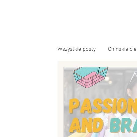
Wszystkie posty
Chińskie ci
Język chiński
Inne
Polityka chińska
Kultur
Edukacja w Chinach
Arm