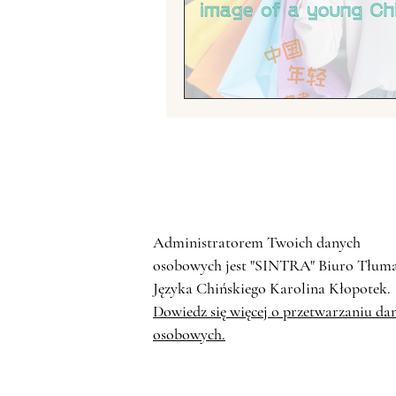
Fotografia chińska
Chiń
Chińskie grupy etniczne
Handel z Chinami
Zwier
Administratorem Twoich danych
osobowych jest "SINTRA" Biuro Tłum
Języka Chińskiego Karolina Kłopotek.
Dowiedz się więcej o przetwarzaniu da
osobowych.