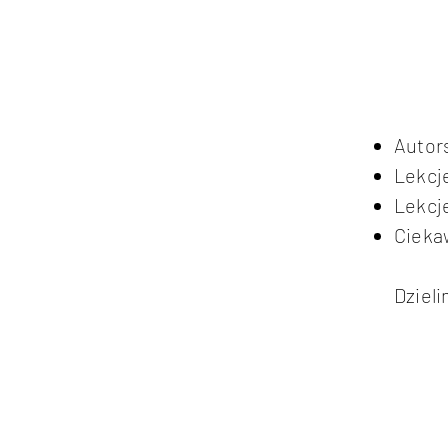
Autor
Lekcje
Lekcje
Cieka
Dzieli