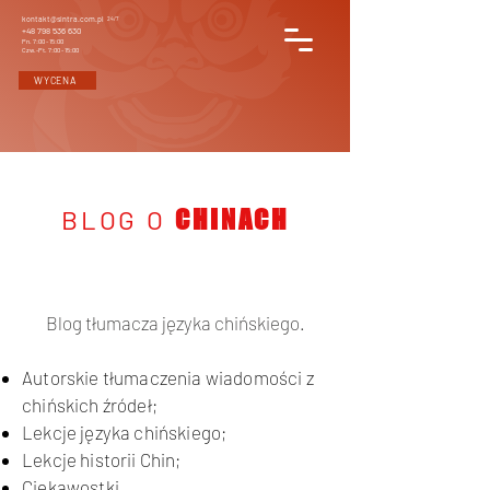
kontakt@sintra.com.pl
24/7
+48 798 536 630
Pn. 7:00 - 15:00
Czw.-Pt. 7:00 - 15:00
WYCENA
BLOG O
CHINACH
Blog tłumacza języka chińskiego.
Autorskie tłumaczenia wiadomości z
chińskich źródeł;
Lekcje języka chińskiego;
Lekcje historii Chin;
Ciekawostki