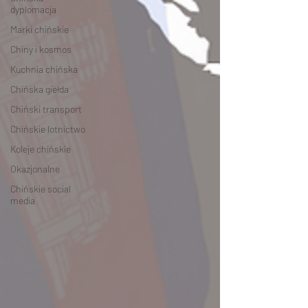
dyplomacja
Marki chińskie
Chiny i kosmos
Kuchnia chińska
Chińska giełda
Chiński transport
Chińskie lotnictwo
Koleje chińskie
Okazjonalne
Chińskie social
media