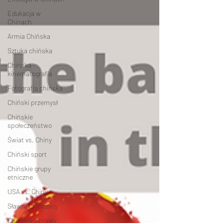
Edukacja w
Chinach
Armia Chińska
Sztuka chińska
Chińska
kinematografia
Fotografia chińska
Chiński przemysł
Chińskie
społeczeństwo
Świat vs. Chiny
Chiński sport
Chińskie grupy
etniczne
USA vs. Chiny
Sławni Chińczycy
Chińskie Sprawy