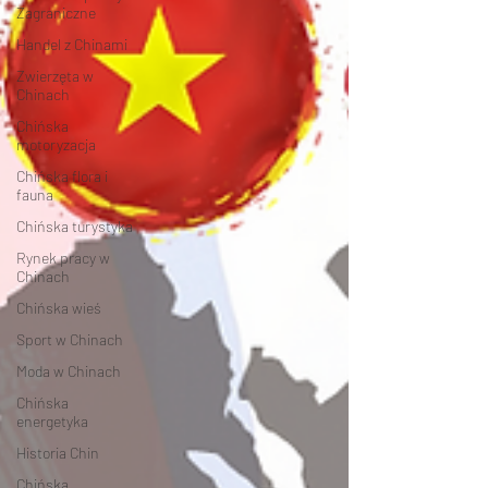
Zagraniczne
Handel z Chinami
Zwierzęta w
Chinach
Chińska
motoryzacja
Chińska flora i
fauna
Chińska turystyka
Rynek pracy w
Chinach
Chińska wieś
Sport w Chinach
Moda w Chinach
Chińska
energetyka
Historia Chin
Chińska