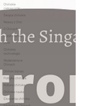
Chińskie
ciekawostki
Święta chińskie
Newsy z Chin
O Chinach
Język chiński
Inne
Chińskie
technologie
Wydarzenia w
Chinach
Chiński biznes
Polityka chińska
Kultura chińska
Chińska nauka
Ekonomia chińska
Ekologia w Chinach