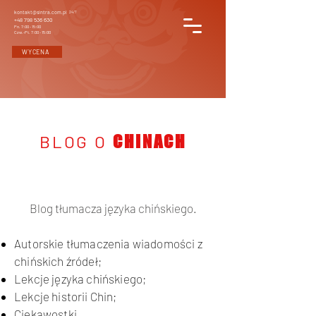
kontakt@sintra.com.pl
24/7
+48 798 536 630
Pn. 7:00 - 15:00
Czw.-Pt. 7:00 - 15:00
WYCENA
BLOG O
CHINACH
Blog tłumacza języka chińskiego.
Autorskie tłumaczenia wiadomości z
chińskich źródeł;
Lekcje języka chińskiego;
Lekcje historii Chin;
Ciekawostki