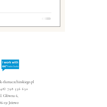
hiny
Chiński sport
 Zagraniczne
-tlumaczchinskiego.pl
+48) 798 536 630
ul. Główna 6,
86-131 Jeżewo