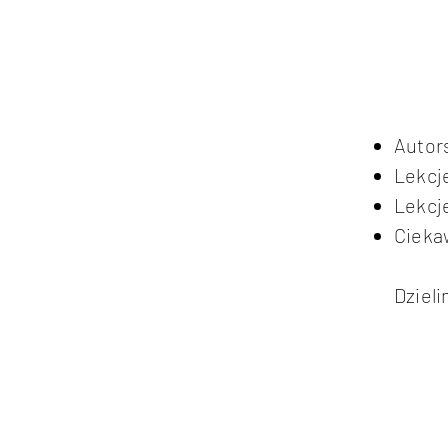
Autor
Lekcje
Lekcje
Cieka
Dzieli