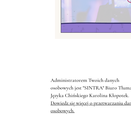
Fotografia chińska
Chiń
Chińskie grupy etniczne
Handel z Chinami
Zwier
Administratorem Twoich danych
osobowych jest "SINTRA" Biuro Tłum
Języka Chińskiego Karolina Kłopotek.
Dowiedz się więcej o przetwarzaniu da
osobowych.