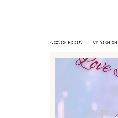
Wszystkie posty
Chińskie ci
Język chiński
Inne
Polityka chińska
Kultur
Edukacja w Chinach
Arm