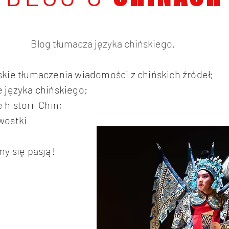
Blog tłumacza języka chińskiego.
skie tłumaczenia wiadomości z chińskich źródeł;
 języka chińskiego;
 historii Chin;
wostki
my się pasją!