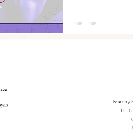
ski przemysł
Chińskie społeczeństwo
Świat vs. C
USA vs. Chiny
Sławni Chińczycy
Chińskie Sprawy
zęta w Chinach
Chińska motoryzacja
acza
kontakt@kk
nych
Tel:
(