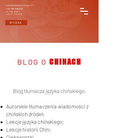
kontakt@sintra.com.pl
24/7
+48 798 536 630
Pn. 7:00 - 15:00
Czw.-Pt. 7:00 - 15:00
WYCENA
BLOG O
CHINACH
Blog tłumacza języka chińskiego.
Autorskie tłumaczenia wiadomości z
chińskich źródeł;
Lekcje języka chińskiego;
Lekcje historii Chin;
Ciekawostki