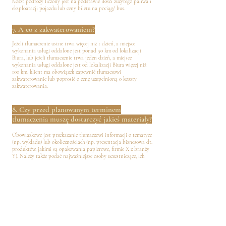
Koszt podróży liczony jest na podstawie ilości zużytego paliwa i
eksploatacji pojazdu lub ceny biletu na pociąg/ bus.
7. A co z zakwaterowaniem?
Jeżeli tłumaczenie ustne trwa więcej niż 1 dzień, a miejsce
wykonania usługi oddalone jest ponad 50 km od lokalizacji
Biura, lub jeżeli tłumaczenie trwa jeden dzień, a miejsce
wykonania usługi oddalone jest od lokalizacji Biura więcej niż
100 km, klient ma obowiązek zapewnić tłumaczowi
zakwaterowanie lub poprosić o cenę uzupełnioną o koszty
zakwaterowania.
8. Czy przed planowanym terminem
tłumaczenia muszę dostarczyć jakieś materiały?
Obowiązkowe jest przekazanie tłumaczowi informacji o tematyce
(np. wykładu) lub okolicznościach (np. prezentacja biznesowa dt.
produktów, jakimi są opakowania papierowe, firmie X z branży
Y). Należy także podać najważniejsze osoby uczestniczące, ich
imiona i zajmowane stanowiska / prezentowane podczas
tłumaczenia role. Proszę pamiętać, że im więcej informacji/
materiałów otrzyma tłumacz, tym lepsza będzie jakość samej
usługi. Posiadane informacje/ materiały należy dostarczyć nie
później niż 24 h przed terminem wykonania usługi.
9. Co w przypadku, gdy zmuszony(a) jestem do