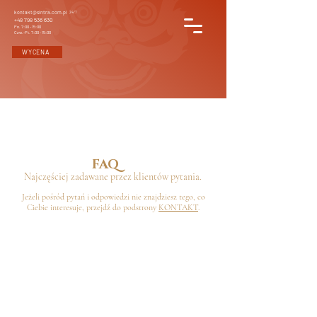
kontakt@sintra.com.pl
24/7
+48 798 536 630
Pn. 7:00 - 15:00
Czw.-Pt. 7:00 - 15:00
WYCENA
FAQ
Najczęściej zadawane przez klientów pytania.
Jeżeli pośród pytań i odpowiedzi nie znajdziesz tego, co
Ciebie interesuje, przejdź do podstrony
KONTAKT
.