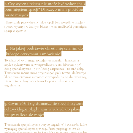
1. Czy wycena tekstu nie może być wykonana z
pominięciem spacji? Dlaczego mam płacić za
puste miejsca?
Niestety, nie przewidujemy takiej opcji. Jest to ogólnie przyjęty
sposób wyceny i w żadnym biurze nie ma możliwości pominięcia
spacji w wycenie.
2. Na jakiej podstawie określa się termin, do
którego otrzymam zamówienie?
To zależy od wybranego rodzaju tłumaczenia. Tłumaczenia
zwykłe wykonywane są w częstotliwości 5 str. (1800 zzs x 5)/
dobę; specjalistyczne - 5 str./ dobę; ekspresowe - 10 str./ dobę.
Tłumaczenie można nieco przyspieszyć, jeżeli termin, do którego
klient musi otrzymać zamówienie przypada na 1-2 dni wcześniej,
niż termin podany przez Biuro. Dopłata to kwestia do
uzgodnienia.
3. Czym różni się tłumaczenie specjalistyczne
od zwykłego? Skąd mam wiedzieć, do jakiej
grupy zalicza się moje?
Tłumaczenie specjalistyczne dotyczy zagadnień i obszarów, które
wymagają specjalistycznej wiedzy. Przed przystąpieniem do
realizacji tłumacz musi podjąć wysiłek pogłębienia swojej wiedzy