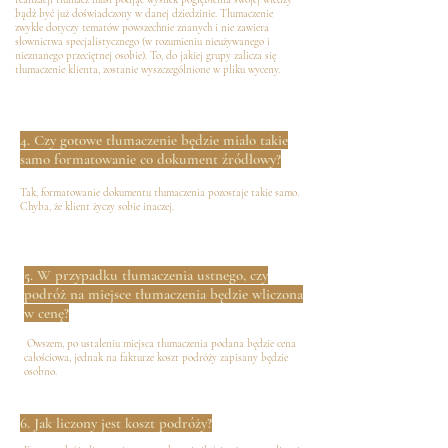
bądź być już doświadczony w danej dziedzinie. Tłumaczenie
zwykłe dotyczy tematów powszechnie znanych i nie zawiera
słownictwa specjalistycznego (w rozumieniu nieużywanego i
nieznanego przeciętnej osobie). To, do jakiej grupy zalicza się
tłumaczenie klienta, zostanie wyszczególnione w pliku wyceny.
4. Czy gotowe tłumaczenie będzie miało takie
samo formatowanie co dokument źródłowy?
Tak, formatowanie dokumentu tłumaczenia pozostaje takie samo.
Chyba, że klient życzy sobie inaczej.
5. W przypadku tłumaczenia ustnego, czy
podróż na miejsce tłumaczenia będzie wliczona
w cenę?
Owszem, po ustaleniu miejsca tłumaczenia podana będzie cena
całościowa, jednak na fakturze koszt podróży zapisany będzie
osobno.
6. Jak liczony jest koszt podróży?