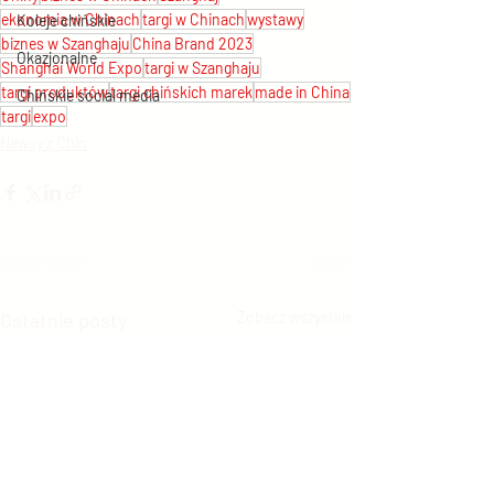
ekonomia w Chinach
targi w Chinach
wystawy
Koleje chińskie
biznes w Szanghaju
China Brand 2023
Okazjonalne
Shanghai World Expo
targi w Szanghaju
targi produktów
targi chińskich marek
made in China
Chińskie social media
targi
expo
Newsy z Chin
Ostatnie posty
Zobacz wszystkie