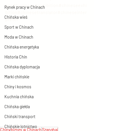
ess#business#exhibition#chineseexhi
Rynek pracy w Chinach
bition#chinesetranslator#chineseinter
Chińska wieś
preter
Sport w Chinach
Moda w Chinach
Chińska energetyka
Historia Chin
Chińska dyplomacja
Marki chińskie
Chiny i kosmos
Kuchnia chińska
Chińska giełda
Chiński transport
Chińskie lotnictwo
Chiny
biznes w Chinach
Szanghaj