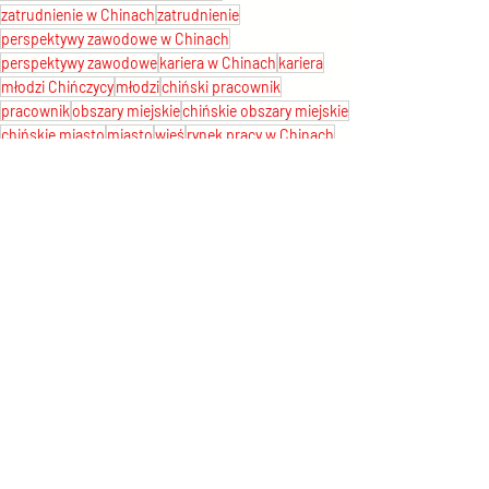
zatrudnienie w Chinach
zatrudnienie
perspektywy zawodowe w Chinach
perspektywy zawodowe
kariera w Chinach
kariera
młodzi Chińczycy
młodzi
chiński pracownik
pracownik
obszary miejskie
chińskie obszary miejskie
chińskie miasto
miasto
wieś
rynek pracy w Chinach
rynek pracy
sezonowe fluktuacje na rynku pracy w Chinach
Newsy z Chin
O Chinach
Chiński biznes
Ostatnie posty
Zobacz wszystkie