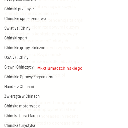
znalezienie wakatu w największych, 
Chiński przemysł
chińskich metropoliach i w 
Chińskie społeczeństwo
przeważającej części tendencja ta chyli 
się ku instytucjom rządowym i dużym 
Świat vs. Chiny
korporacjom o kapitale państwowym. 
Chiński sport
"Powszechny niepokój" młodych 
Chińczyków na niektórych wpływa silnie 
Chińskie grupy etniczne
demotywująco. Rząd chiński 
USA vs. Chiny
przeznaczył niemałe środki, aby zająć 
Sławni Chińczycy
się problemem. 
#kktlumaczchinskiego
www.kk-tlumaczchinskiego.pl
Chińskie Sprawy Zagraniczne
Handel z Chinami
Zwierzęta w Chinach
Is there any problem with employment 
Chińska motoryzacja
in China? The unemployment rate in 
Chińska flora i fauna
China, which has increased in recent 
months, is expected to decrease in the 
Chińska turystyka