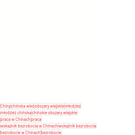
Chiny
chińska wieś
obszary wiejskie
młodzież
młodzież chińska
chińskie obszary wiejskie
praca w Chinach
praca
wskaźnik bezrobocia w Chinach
wskaźnik bezrobocia
bezrobocie w Chinach
bezrobocie