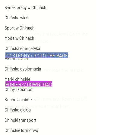
Rynek pracy w Chinach
Chińska wieś
Sport w Chinach
Przejdź do strony z artykułem/ Go to the 
Moda w Chinach
page with the article:
Chińska energetyka
DO STRONY / GO TO THE PAGE
Historia Chin
Chińska dyplomacja
Pobierz artykuł/ Download the article: 
Marki chińskie
POBIERZ/ DOWNLOAD
Chiny i kosmos
Zeskanuj kod QR i pobierz/ Scan the QR 
Kuchnia chińska
code and download the article:
Chińska giełda
Chiński transport
Chińskie lotnictwo