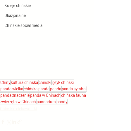
Koleje chińskie
Okazjonalne
Chińskie social media
Chiny
kultura chińska
chiński
język chiński
panda wielka
chińska panda
panda
panda symbol
panda znaczenie
panda w Chinach
chińska fauna
zwierzęta w Chinach
pandarium
pandy
Chińskie ciekawostki