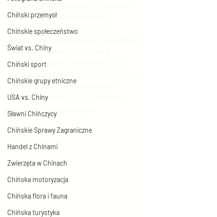
has been a strong symbol of wisdom, 
Chiński przemysł
power, but also the fragility of 
existence, harmony and peace. 
Chińskie społeczeństwo
Although so recently close to complete 
Świat vs. Chiny
extinction, today it occupies a 
privileged place in Chinese culture. 
Chiński sport
New article in the "Chinese curiosities" 
Chińskie grupy etniczne
section on the website www.kk-
USA vs. Chiny
tlumaczchinskiego.pl, as well as for 
download under this post.
Sławni Chińczycy
Chińskie Sprawy Zagraniczne
Handel z Chinami
Zwierzęta w Chinach
Chińska motoryzacja
Chińska flora i fauna
Chińska turystyka