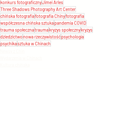
konkurs fotograficzny
Jimei Arles
Three Shadows Photography Art Center
chińska fotografia
fotografia Chiny
fotografia
współczesna chińska sztuka
pandemia COVID
trauma społeczna
trauma
kryzys społeczny
kryzys
dziedzictwo
nowa rzeczywistość
psychologia
psychika
sztuka w Chinach
Newsy z Chin
Wydarzenia w Chinach
Kultura chińska
Ostatnie posty
Zobacz wszystkie