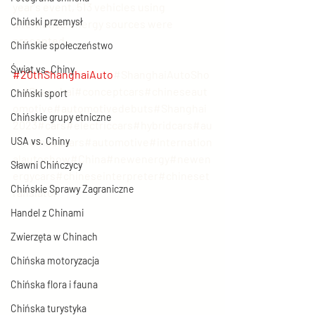
year's event, 513 vehicles using 
Chiński przemysł
alternative energy sources were 
presented.
Chińskie społeczeństwo
Świat vs. Chiny
#20thShanghaiAuto
#ShanghaiAutoSho
w#Shanghai#conceptcars#chineseaut
Chiński sport
omotive#automotivedebuts#Shanghai
Chińskie grupy etniczne
2023#cars#electriccars#hybridcars#au
USA vs. Chiny
tonomouscars#automotive#internation
alautoshow#China#newenergy#newen
Sławni Chińczycy
ergycars#chineseinterpreter#chineset
Chińskie Sprawy Zagraniczne
ranslator
Handel z Chinami
Zwierzęta w Chinach
Chińska motoryzacja
Chińska flora i fauna
Chińska turystyka