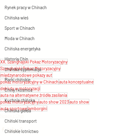
Rynek pracy w Chinach
Chińska wieś
Sport w Chinach
Moda w Chinach
Chińska energetyka
Historia Chin
XX. Szanghajski Pokaz Motoryzacyjny
Szanghajski Pokaz Motoryzacyjny
Chińska dyplomacja
międzynarodowe pokazy aut
Marki chińskie
pokaz motoryzacyjny w Chinach
auta konceptualne
debiuty w motoryzacji
Chiny i kosmos
auta na alternatywne źródła zasilania
Kuchnia chińska
pokaz motoryzacyjny
auto show 2023
auto show
auta sportowe
lamborgini
Chińska giełda
Newsy z Chin
Chiński transport
Chińskie lotnictwo