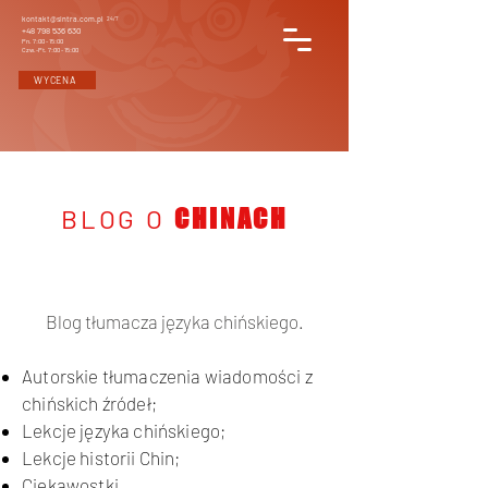
kontakt@sintra.com.pl
24/7
+48 798 536 630
Pn. 7:00 - 15:00
Czw.-Pt. 7:00 - 15:00
WYCENA
BLOG O
CHINACH
Blog tłumacza języka chińskiego.
Autorskie tłumaczenia wiadomości z
chińskich źródeł;
Lekcje języka chińskiego;
Lekcje historii Chin;
Ciekawostki