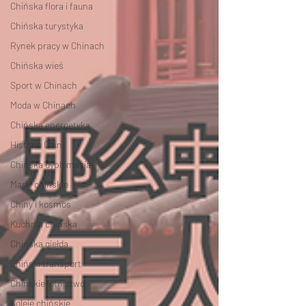
Chińska flora i fauna
Chińska turystyka
Rynek pracy w Chinach
Chińska wieś
Sport w Chinach
Moda w Chinach
Chińska energetyka
Historia Chin
Chińska dyplomacja
Marki chińskie
Chiny i kosmos
Kuchnia chińska
Chińska giełda
Chiński transport
Chińskie lotnictwo
Koleje chińskie