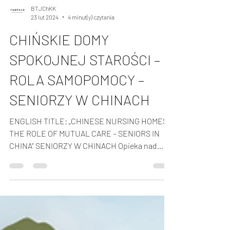
BTJChKK
23 lut 2024
4 minut(y) czytania
CHIŃSKIE DOMY
SPOKOJNEJ STAROŚCI –
ROLA SAMOPOMOCY –
SENIORZY W CHINACH
ENGLISH TITLE: „CHINESE NURSING HOMES –
THE ROLE OF MUTUAL CARE – SENIORS IN
CHINA” SENIORZY W CHINACH Opieka nad
seniorami w Chinach...