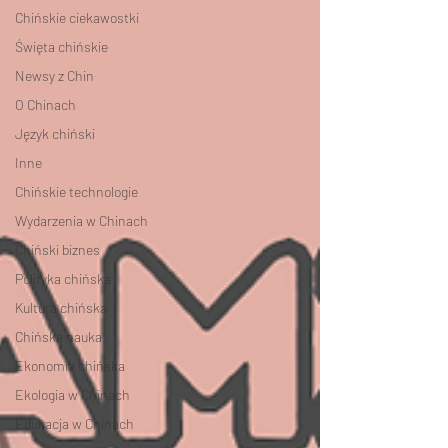
Chińskie ciekawostki
Święta chińskie
Newsy z Chin
O Chinach
Język chiński
Inne
Chińskie technologie
Wydarzenia w Chinach
Chiński biznes
Polityka chińska
Kultura chińska
Chińska nauka
Ekonomia chińska
Ekologia w Chinach
Edukacja w Chinach