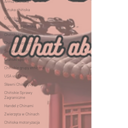
Armia Chińska
Sztuka chińska
Chińska kinematografia
Fotografia chińska
Chiński przemysł
Chińskie społeczeństwo
Świat vs. Chiny
Chiński sport
Chińskie grupy etniczne
USA vs. Chiny
Sławni Chińczycy
Chińskie Sprawy
Zagraniczne
Handel z Chinami
Zwierzęta w Chinach
Chińska motoryzacja