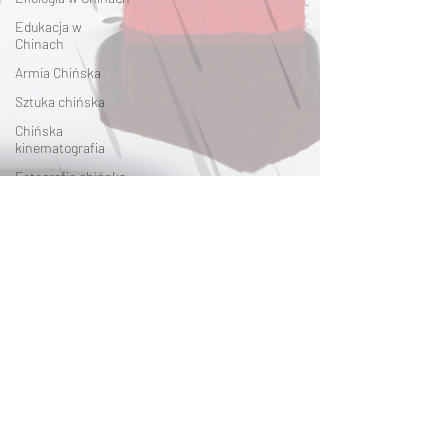
Edukacja w
Chinach
Armia Chińska
Sztuka chińska
Chińska
kinematografia
Fotografia chińska
Chiński przemysł
Chińskie
społeczeństwo
Świat vs. Chiny
Chiński sport
Chińskie grupy
etniczne
USA vs. Chiny
Sławni Chińczycy
Chińskie Sprawy