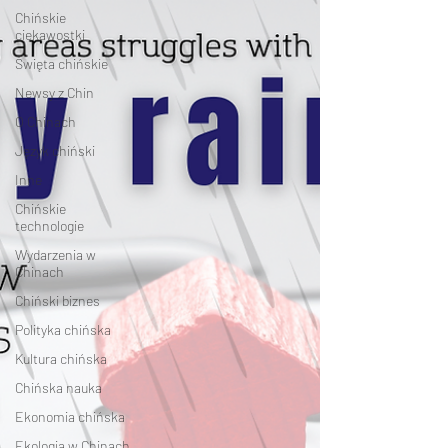
Chińskie
ciekawostki
Święta chińskie
Newsy z Chin
O Chinach
Język chiński
Inne
Chińskie
technologie
Wydarzenia w
Chinach
Chiński biznes
Polityka chińska
Kultura chińska
Chińska nauka
Ekonomia chińska
Ekologia w Chinach