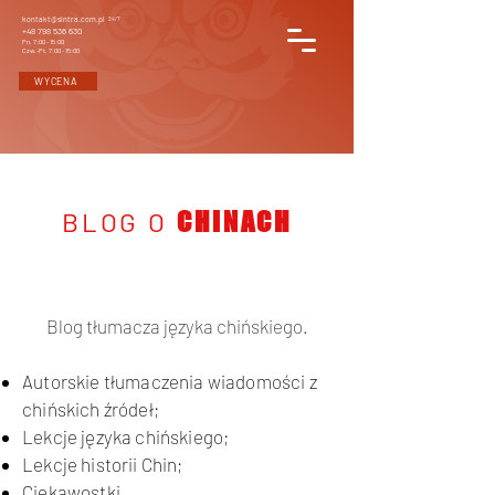
kontakt@sintra.com.pl
24/7
+48 798 536 630
Pn. 7:00 - 15:00
Czw.-Pt. 7:00 - 15:00
WYCENA
BLOG O
CHINACH
Blog tłumacza języka chińskiego.
Autorskie tłumaczenia wiadomości z
chińskich źródeł;
Lekcje języka chińskiego;
Lekcje historii Chin;
Ciekawostki