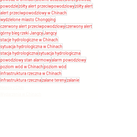
powodzie
żółty alert przeciwpowodziowy
żółty alert
alert przeciwpowodziowy w Chinach
wydzielone miasto Chongqing
czerwony alert przeciwpowodziowy
czerwony alert
górny bieg rzeki Jangcy
Jangcy
stacje hydrologiczne w Chinach
sytuacja hydrologiczna w Chinach
stacja hydrologiczna
sytuacja hydrologiczna
powodziowy stan alarmowy
alarm powodziowy
poziom wód w Chinach
poziom wód
infrastruktura rzeczna w Chinach
infrastruktura rzeczna
zalane tereny
zalanie
Newsy z Chin
Wydarzenia w Chinach
Ekologia w Chinach