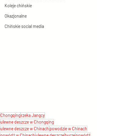
t#chinesenews#chinanews
Koleje chińskie
Okazjonalne
Chińskie social media
Chongqing
rzeka Jangcy
ulewne deszcze w Chongqing
ulewne deszcze w Chinach
powodzie w Chinach
powódź w Chinach
ulewne deszcze
burze
powódź